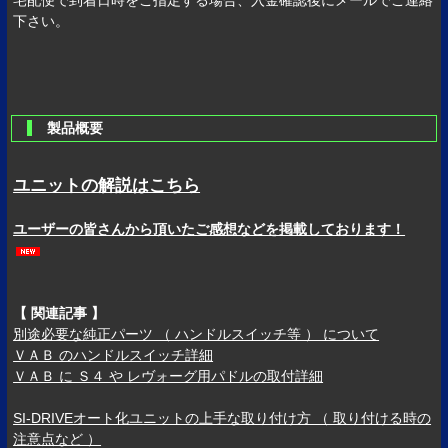
宅配便で到着日時をご指定する場合、入金確認後にメールでご連絡
下さい。
製品概要
ユニットの解説はこちら
ユーザーの皆さんから頂いたご感想などを掲載しております！
【 関連記事 】
別途必要な純正パーツ （ ハンドルスイッチ等 ） について
ＶＡＢ のハンドルスイッチ詳細
ＶＡＢ に Ｓ４ や レヴォーグ用パドルの取付詳細
SI-DRIVEオート化ユニットの上手な取り付け方 （ 取り付ける時の
注意点など ）