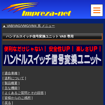
▲ VAB/VAG/VMG/VM4 系 メニュー
ハンドルスイッチ信号変換ユニット VAB 専用
[
適合車種
]
[
送料について
]
[
製品概要
]
[
主な機能
]
[
よくあるご質問とその回答
]
[
皆様からのご感想
]
[
戻る
]