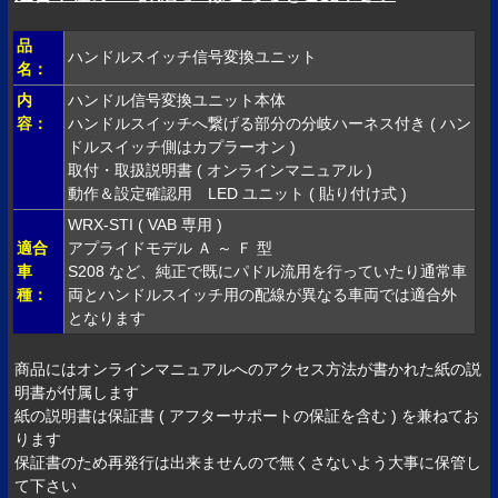
品
ハンドルスイッチ信号変換ユニット
名：
内
ハンドル信号変換ユニット本体
容：
ハンドルスイッチへ繋げる部分の分岐ハーネス付き ( ハン
ドルスイッチ側はカプラーオン )
取付・取扱説明書 ( オンラインマニュアル )
動作＆設定確認用 LED ユニット ( 貼り付け式 )
WRX-STI ( VAB 専用 )
適合
アプライドモデル Ａ ～ Ｆ 型
車
S208 など、純正で既にパドル流用を行っていたり通常車
種：
両とハンドルスイッチ用の配線が異なる車両では適合外
となります
商品にはオンラインマニュアルへのアクセス方法が書かれた紙の説
明書が付属します
紙の説明書は保証書 ( アフターサポートの保証を含む ) を兼ねてお
ります
保証書のため再発行は出来ませんので無くさないよう大事に保管し
て下さい