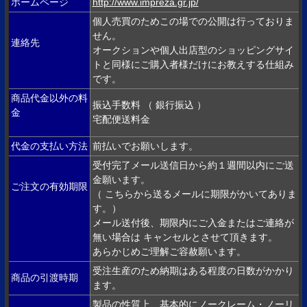
ホームページ
http://www.impreza.gr.jp/
個人売買のためこの場での公開は行っておりま
せん。
連絡先
オークションや個人出店型のショッピングサイ
トと同様にご購入者様だけにお教えする仕組み
です。
商品代金以外の料
振込手数料 （ 銀行振込 ）
金
宅配便送料金
代金の支払い方法
前払いでお願いします。
受付完了メール送信日から約１週間以内にご送
金願います。
ご注文の有効期限
（ こちらから送るメールに期限がかいてありま
す。）
メール送付後、期限内にご入金またはご連絡が
無い場合は キャンセルとさせて頂きます。
あらかじめご理解ご容赦願います。
受注生産のため納期はある程度の日数がかかり
商品の引渡時期
ます。
製品の性質上、基本的にノークレーム・ノーリ