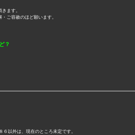
頂きます。
解・ご容赦のほど願います。
けど？
タ８６以外は、現在のところ未定です。