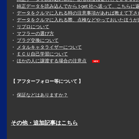
・
純正データを読み込んでから t-get 社へ送って、こち
・
データをクルマに入れる時の注意事項があれば教えて下さ
・
データをクルマに入れる際、点検などやっておいたほうが
・
リプロについて
・
マフラーの選び方
・
プラグ交換について
・
メタルキャタライザーについて
・
ＥＣＵ自己学習について
・
ほかの人に譲渡する場合の注意点
【 アフターフォロー等について 】
・
保証などはありますか？
その他・追加記事はこちら