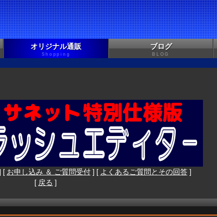
オリジナル通販
ブログ
Shopping
BLOG
] [
お申し込み ＆ ご質問受付
] [
よくあるご質問とその回答
]
[
戻る
]