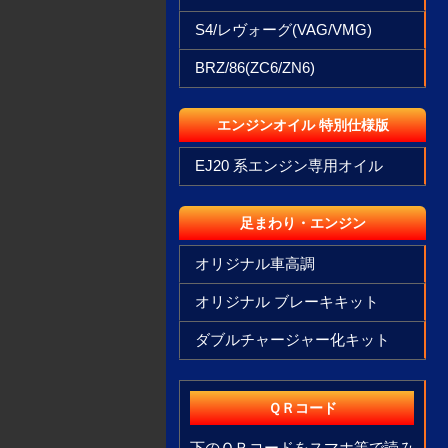
S4/レヴォーグ(VAG/VMG)
BRZ/86(ZC6/ZN6)
エンジンオイル 特別仕様版
EJ20 系エンジン専用オイル
足まわり・エンジン
オリジナル車高調
オリジナル ブレーキキット
ダブルチャージャー化キット
ＱＲコード
下のＱＲコードをスマホ等で読み