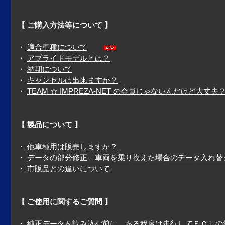
【 ご購入方法等について 】
・
適合車種について
・
アプライドモデルとは？
・
納期について
・
キャンセルは出来ますか？
・
TEAM ☆ IMPREZA-NET の会員じゃないんだけど大丈夫
【 製品について 】
・
他車種用は販売しますか？
・
データの部分修正、車両を乗り換えた場合のデータ入れ替
・
市販品との違いについて
【 ご使用に関するご質問 】
・
純正データを読み込む前に、ある程度は走行してＥＣＵの