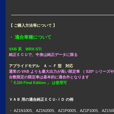
【 ご購入方法等について 】
・ 適合車種について
VAB 系 WRX-STI
純正ＥＣＵで、中身は純正データに限る
アプライドモデル Ａ ～ Ｆ 型 対応
通常の VAB よりも最大出力が高い限定車 （ S20* シリーズ
台数限定の限定車は基本的に適合外となります
「 EJ20 Final Edition 」 は使用可
ＶＡＢ 用の適合純正ＥＣＵ-ＩＤ の例
・ AZ1N100S、AZ1N200S、AZ1P000S、AZ1P100S、AZ1S0