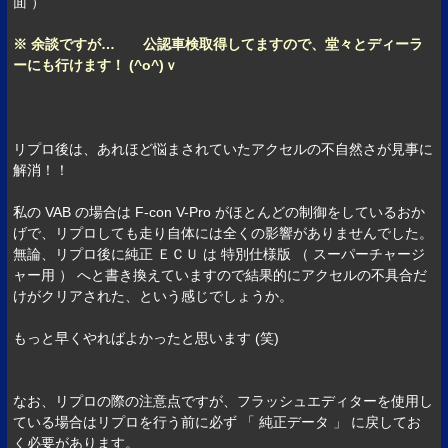
面 ）
※ 余談ですが… 公認車検取得してますので、堂々とディーラ
ーにも行けます！ (^o^)ｖ
リプロ後は、あれほど悩まされていたアクセルの不自然さが見事に
解消！！
私の VAB の場合は F-con V-Pro がほとんどの制御をしているおか
げで、リプロしても走り自体には全くの影響がありませんでした。
無論、リプロ後に純正 ＥＣＵ は 特別仕様版 （ スーパーチャージ
ャー用 ） へと書き換えていますので結果的にアクセルの不具合だ
けがクリアされた、という感じでしょうか。
もっと早くやればよかったと思います (笑)
なお、リプロの際の注意点ですが、フラッシュエディターを使用し
ている場合はリプロを行う前に必ず 「 純正データ 」 に戻してお
く必要があります。