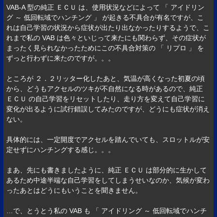
VAB-A 型の純正 ＥＣＵ は、使用状況などによって 「 アイドリン
グ ～ 低回転域でハンチング 」 が起きる不具合が有名ですが、こ
れは自己学習の状況から症状が出たり出なかったりするようで、こ
れまで私の VAB は色々といじって来たにも関わらず、その症状が
まったく見られなかったためにこの不具合対策の 「 リプロ 」 を
ずっと行わずに来たのですが。。。
ところが ２．２リッター化したあと、気温が高くなった初夏の頃
から、どうもアクセルのツキが不自然になる時があるので、純正
ＥＣＵ の自己学習をリセットしたり、走り方を変えて自己学習に
変化が出るように試行錯誤してみたのですが、どうにも症状が消え
ない。
具体的には、一定開度でアクセルを踏んでいても、スロットルが安
定せずにハンチングする感じ。。。
まあ、先にも書きましたように、純正 ＥＣＵ は部分的に生かして
あるため中途半端な自己学習をしてしまうせいなのか、気候が変わ
ったあとはどうにもいうことを聞きません。
…で、とうとう私の VAB も 「 アイドリング ～ 低回転域でハンチ