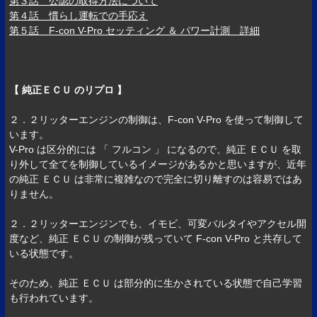
第３話 公認の取得方法について
第４話 慣らし運転での手応え
第５話 F-con V-Pro セッティング ＆ パワー計測 詳細
【 純正ＥＣＵ のリプロ 】
２．２リッターエンジンの制御は、F-con V-Pro を使って制御して
います。
V-Pro は区分的には 「 フルコン 」 になるので、純正 ＥＣＵ を取
り外して全てを制御しているイメージがあるかと思いますが、近年
の純正 ＥＣＵ は非常に複雑なので完全に切り離すのは容易ではあ
りません。
２．２リッターエンジンでも、イモビ、可変バルタイやアクセル開
度など、純正 ＥＣＵ の制御が残っていて F-con V-Pro と共存して
いる状態です。
そのため、純正 ＥＣＵ は部分的に生かされている状態で自己学習
も行われています。