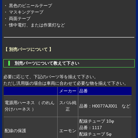
・ 黒色のビニールテープ
・ マスキングテープ
・ 両面テープ
・ 懐中電灯、または作業灯など
【 別売パーツについて 】
別売パーツについて教えて下さい
必要に応じて、下記のパーツ等を揃えて下さい。
ただし汎用版の場合は車両に合わせて必要な物を揃えて下さい。
メーカー
品番
電源用ハーネス （ のれん
スバル純
品番：H0077AJ001 など
分けハーネス ）
正
配線チューブ 10φ
品番：1117
配線の保護
エーモン
配線チューブ 5φ