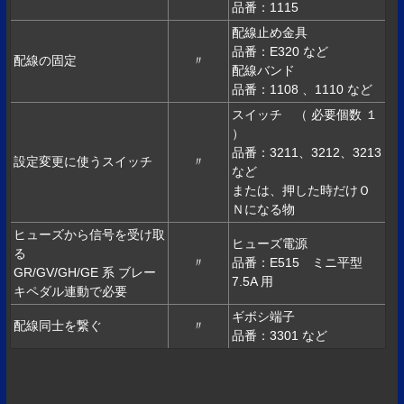
品番：1115
配線止め金具
品番：E320 など
配線の固定
〃
配線バンド
品番：1108 、1110 など
スイッチ （ 必要個数 １
）
品番：3211、3212、3213
設定変更に使うスイッチ
〃
など
または、押した時だけＯ
Ｎになる物
ヒューズから信号を受け取
ヒューズ電源
る
〃
品番：E515 ミニ平型
GR/GV/GH/GE 系 ブレー
7.5A 用
キペダル連動で必要
ギボシ端子
配線同士を繋ぐ
〃
品番：3301 など