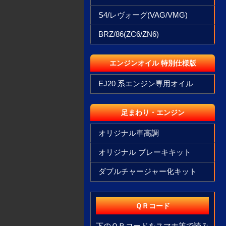
S4/レヴォーグ(VAG/VMG)
BRZ/86(ZC6/ZN6)
エンジンオイル 特別仕様版
EJ20 系エンジン専用オイル
足まわり・エンジン
オリジナル車高調
オリジナル ブレーキキット
ダブルチャージャー化キット
ＱＲコード
下のＱＲコードをスマホ等で読み