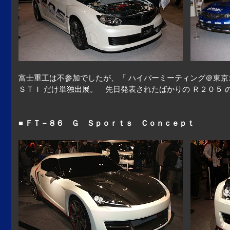
富士重工は不参加でしたが、「 ハイパーミーティング＠東京
ＳＴＩ だけ単独出展。 先日発表されたばかりの Ｒ２０５
■ ＦＴ－８６ Ｇ Ｓｐｏｒｔｓ Ｃｏｎｃｅｐｔ