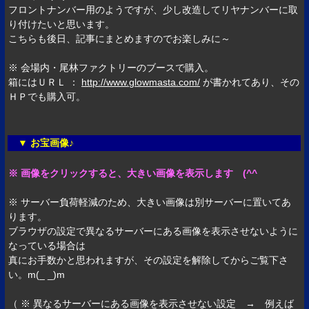
フロントナンバー用のようですが、少し改造してリヤナンバーに取
り付けたいと思います。
こちらも後日、記事にまとめますのでお楽しみに～
※ 会場内・尾林ファクトリーのブースで購入。
箱にはＵＲＬ ：
http://www.glowmasta.com/
が書かれてあり、その
ＨＰでも購入可。
▼ お宝画像♪
※ 画像をクリックすると、大きい画像を表示します (^^ゞ
※ サーバー負荷軽減のため、大きい画像は別サーバーに置いてあ
ります。
ブラウザの設定で異なるサーバーにある画像を表示させないように
なっている場合は
真にお手数かと思われますが、その設定を解除してからご覧下さ
い。m(_ _)m
（ ※ 異なるサーバーにある画像を表示させない設定 → 例えば