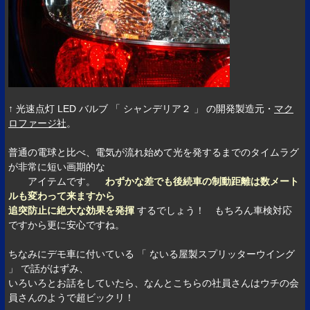
↑ 光速点灯 LED バルブ 「 シャンデリア２ 」 の開発製造元・
マク
ロファージ社
。
普通の電球と比べ、電気が流れ始めて光を発するまでのタイムラグ
が非常に短い画期的な
アイテムです。
わずかな差でも後続車の制動距離は数メート
ルも変わって来ますから
追突防止に絶大な効果を発揮
するでしょう！ もちろん車検対応
ですから更に安心ですね。
ちなみにデモ車に付いている 「 ないる屋製スプリッターウイング
」 で話がはずみ、
いろいろとお話をしていたら、なんとこちらの社員さんはウチの会
員さんのようで超ビックリ！