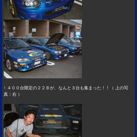
↑ ４００台限定の２２Ｂが、なんと３台も集まった！！（ 上の写
真：右 ）