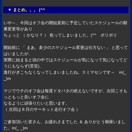
▼ まとめ。。。 (^^ゞ
いや～、今回はオフ会の開始直前に予定していたスケジュールの順
番変更等があり
ちょっと （ かなり？ ） 焦ってしまいました。(^^ゞポリポリ
開始前に 「 まあ、多少のスケジュール変更は仕方ない 」 と思って
はいましたが、
実際に始まると頭の中ではスケジュールが気になって気になってど
うにもならず(苦笑)、
進行がぎこちなくなってしまいましたね。スミマセンです～ m(_
_)m
マジでウチのオフ会は毎度ドタバタの絶えないですが、次回こそも
っともっと良いオフ会に
なるように頑張りたいと思います。
（ 次回は８月のサーキット走行オフ会 ）
ご参加頂いた皆さん、お疲れさまでした ＆ ありがとう御座いまし
た。m(_ _)m