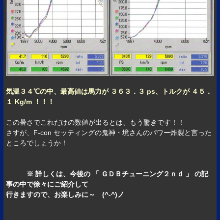
気温３４℃の中、最高値は馬力が ３６３．３ ps、トルクが ４５．
１ Kg/m ！！！
この暑さでこれだけの数値が出るとは、もう驚きです！！
さすが、F-con セッティングの鬼神・境さんのパワー炸裂と言った
ところでしょうか！
※ 詳しくは、今後の 「 ＧＤＢチューニング２ｎｄ 」 の記
事の中で徐々にご紹介して
行きますので、お楽しみに～ (^-^)ノ