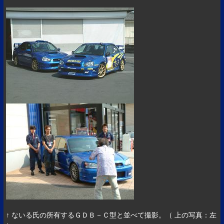
↑ ないる氏の所有するＧＤＢ－Ｃ型と並べて撮影。（ 上の写真：左