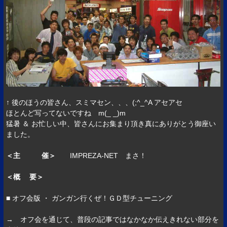
↑ 後のほうの皆さん、スミマセン、、、(;^_^A アセアセ
ほとんど写ってないですね m(_ _)m
猛暑 ＆ お忙しい中、皆さんにお集まり頂き真にありがとう御座い
ました。
＜主 催＞
IMPREZA-NET まさ！
＜概 要＞
■ オフ会版 ・ ガンガン行くぜ！ＧＤ型チューニング
→ オフ会を通じて、普段の記事ではなかなか伝えきれない部分を