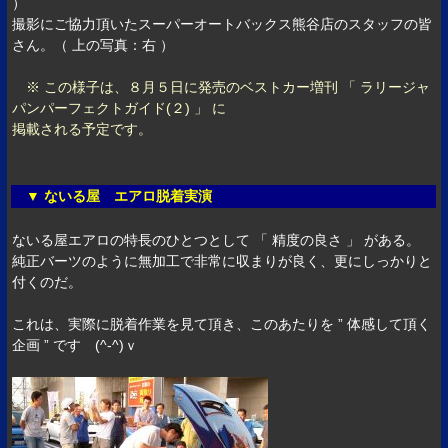
）
撮影にご協力頂いたスーパーオートバックス熊谷店のスタッフの皆
さん。（ 上の写真：右 ）
※ この様子は、８月５日に発売のベストカー増刊 「 ラリージャ
パンパーフェクトガイド(２) 」 に
掲載される予定です。
▼ ないる屋 エアロ脱着実演
ないる屋エアロの特長のひとつとして 「 精度の良さ 」 がある。
純正バーツのように無加工で非常に収まりが良く、更にしっかりと
付くのだ。
これは、実際に脱着作業を見て頂き、このあたりを ” 体感して頂く
企画 ” です (^-^)ｖ