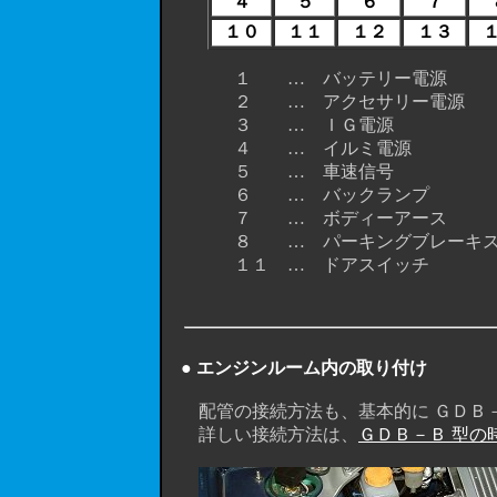
４
５
６
７
１０
１１
１２
１３
１ … バッテリー電源
２ … アクセサリー電源
３ … ＩＧ電源
４ … イルミ電源
５ … 車速信号
６ … バックランプ
７ … ボディーアース
８ … パーキングブレーキス
１１ … ドアスイッチ
● エンジンルーム内の取り付け
配管の接続方法も、基本的に ＧＤＢ－
詳しい接続方法は、
ＧＤＢ－Ｂ 型の