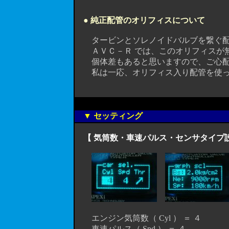
● 純正配管のオリフィスについて
タービンとソレノイドバルブを繋ぐ配管
ＡＶＣ－Ｒ では、このオリフィスが無
個体差もあると思いますので、ご心配の
私は一応、オリフィス入り配管を使って
▼ セッティング
【 気筒数・車速パルス・センサタイプ設
エンジン気筒数（ Cyl ） ＝ ４
車速パルス（ Spd ） ＝ ４