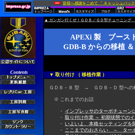
▲ ガンガン行くぜ！ＧＤＢ／ＧＤ型チューニング 
APEXi 製 ブ
GDB-B からの移植
▼ 取り付け （ 移植作業 ）
ＧＤＢ－Ｂ 型 → ＧＤＢ－Ｄ 型への
※ これまでのお話
・
インプレッサのターボチューンは
・
取り付け作業 ～ 初期状態でのイ
・
いよいよ、本格セッティングを開
・
ここまでのおさらい ～ ターボ