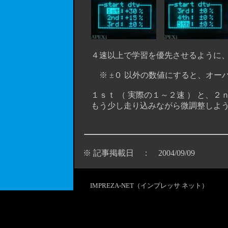
４速以上で学習を優先させるように、３ｒｄ
※ ±０ 以外の数値にすると、オーバ
１ｓｔ （ 実際の１～２速 ） と、２ｎ
もう少し走り込みながら微調整しよう
※ 記事掲載日 ： 2004/09/09
IMPREZA-NET（インプレッサ ネット）