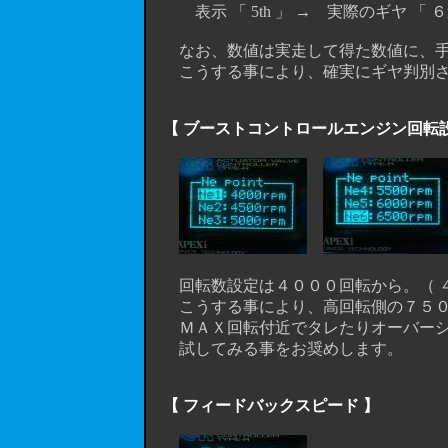
表示 「 5th 」 → 実際のギヤ 「 ６
なお、数値は実走して得た数値に、手動で
こうする事により、確実にギヤ判別さ
【 ブーストコントロールエンジン回転設
回転数設定は４０００回転から。（ ４
こうする事により、高回転側の７５００
ＭＡＸ回転付近でタレたりオーバーシ
試してみる事をお奨めします。
【 フィードバックスピード 】