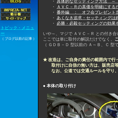
・
具体的なセッティング方法 ～ 
・
ＡＶＣ－Ｒの真価を明確にするた
・
番外編 ： オフ会プレゼント当
・
あくなき追求・セッティングは終
・
必勝・必殺セッティングの効果を
いや～、マジで ＡＶＣ－Ｒ との付き合
ここでは単に取付の解説だけでなく、
（ ＧＤＢ－Ｄ 型以前の Ａ～Ｂ、Ｃ 型
★ 改造は、ご自身の責任の範囲内で行
取付けに自信の無い方は、販売店等で
なお、公道では交通ルールを守り、安
● 本体の取り付け