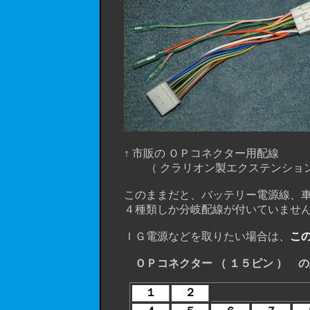
↑ 市販の ＯＰコネクター用配線
（ クラリオン製エクステンションリード 品番
このままだと、バッテリー電源線、車
４種類しか分岐配線が付いていませ
ＩＧ電源などを取りたい場合は、
こ
ＯＰコネクター （ １５ピン ） 
１
２