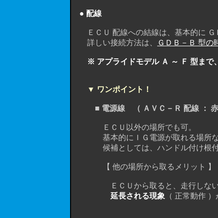
● 配線
ＥＣＵ 配線への結線は、基本的に ＧＤ
詳しい接続方法は、
ＧＤＢ－Ｂ 型の
※ アプライドモデル Ａ ～ Ｆ 型
▼ ワンポイント！
■ 電源線 （ ＡＶＣ－Ｒ 配線 ： 赤
ＥＣＵ以外の場所でも可。
基本的にＩＧ電源が取れる場所なら
候補としては、ハンドル付け根付近に
【 他の場所から取るメリット 】
ＥＣＵから取ると、走行しないで
延長される現象
（ 正常動作 