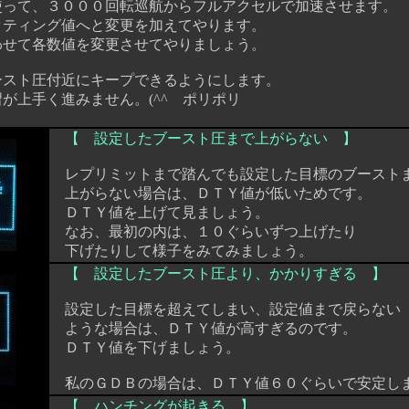
って、３０００回転巡航からフルアクセルで加速させます。
ティング値へと変更を加えてやります。
せて各数値を変更させてやりましょう。
スト圧付近にキープできるようにします。
上手く進みません。(^^ゞポリポリ
【 設定したブースト圧まで上がらない 】
レプリミットまで踏んでも設定した目標のブースト
上がらない場合は、ＤＴＹ値が低いためです。
ＤＴＹ値を上げて見ましょう。
なお、最初の内は、１０ぐらいずつ上げたり
下げたりして様子をみてみましょう。
【 設定したブースト圧より、かかりすぎる 】
設定した目標を超えてしまい、設定値まで戻らない
ような場合は、ＤＴＹ値が高すぎるのです。
ＤＴＹ値を下げましょう。
私のＧＤＢの場合は、ＤＴＹ値６０ぐらいで安定し
【 ハンチングが起きる 】