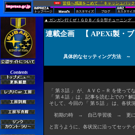
▲ ガンガン行くぜ！ＧＤＢ／ＧＤ型チューニング
連載企画 【 APEXi製
具体的なセッティング方法 ～ 
「 第３話 」 が、ＡＶＣ－Ｒ を使っ
「 第４話 」は、記事を読む上での ” 解
そして、今回の 「 第５話 」 は、各状況に
初期の時 → 自己学習後 → 更に
と言うように、各状況に沿ってセッティ