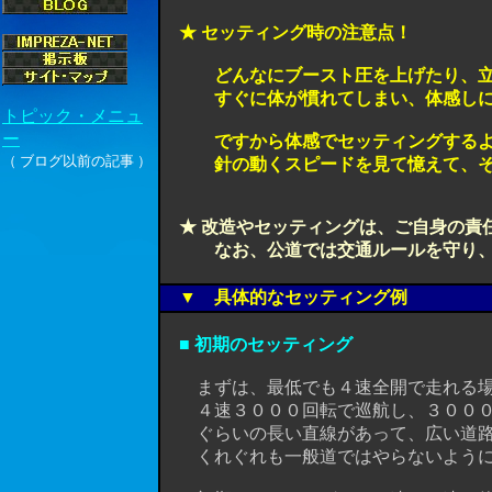
★ セッティング時の注意点！
どんなにブースト圧を上げたり、立ち
すぐに体が慣れてしまい、体感しにく
ですから体感でセッティングするより
針の動くスピードを見て憶えて、それ
★ 改造やセッティングは、ご自身の責
なお、公道では交通ルールを守り、安
▼ 具体的なセッティング例
■ 初期のセッティング
まずは、最低でも４速全開で走れる場所
４速３０００回転で巡航し、３０００回
ぐらいの長い直線があって、広い道路が
くれぐれも一般道ではやらないように！(