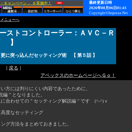
 メニューへ
・ブーストコントローラー：ＡＶＣ－Ｒ
】
更に突っ込んだセッティング術 【 第５話 】
[
戻る
]
アペックスのホームページへＧｏ！
てない方には判りにくい内容であったために、
説編 ” となりました。
合わせての ” セッティング解説編 ” です (^-^)ｖ
高度なセッティング
ング方法をまとめておきました。