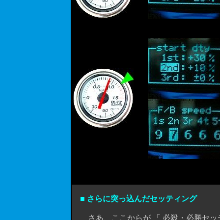
■ さらに突っ込んだセッティング
さあ、ここからが 「 必殺・必勝セッティ