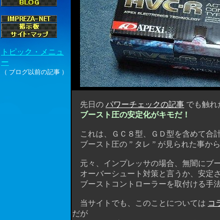
先日の
パワーチェックの記事
でも触れ
ブースト圧の安定化がキモだ！
これは、ＧＣ８型、ＧＤ型を含めて合計
ブースト圧の ” タレ ” が見られた事か
元々、インプレッサの場合、無闇にブー
オーバーシュート対策と言うか、安定さ
ブーストコントローラーを取付ける手法
当サイトでも、このことについては
コラ
だが