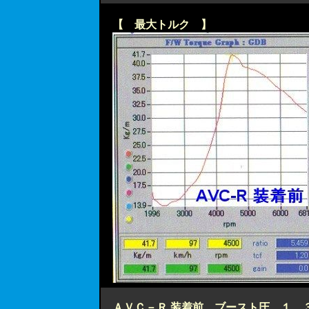
【 最大トルク 】
ＡＶＣ－Ｒ 装着前 ブースト圧 １．３