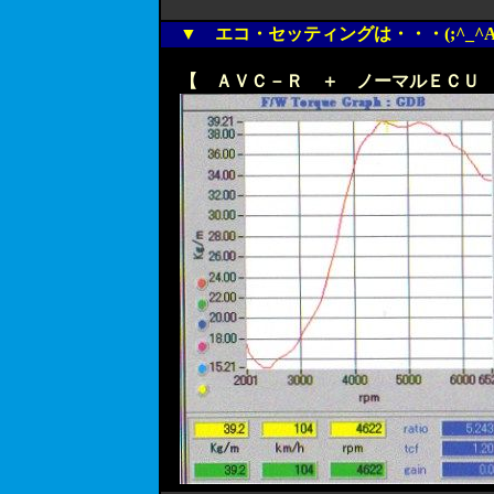
▼ エコ・セッティングは・・・(;^_^A
【 ＡＶＣ－Ｒ ＋ ノーマルＥＣＵ