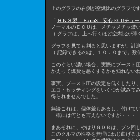
上のグラフの右側が空燃比のグラフで
「
ＨＫＳ製 ：F-conS 安心 ECUチュ
ノーマルのＥＣＵは、メチャメチャ濃いめ
（ グラフは、上へ行くほど空燃比が薄く
グラフを見ても判ると思いますが、計測不
（ 記録できるのは、１０．０まで。数値は
このぐらい濃い場合、実際にブースト圧
かえって燃費を悪くするかも知れないね。
事実、ブースト圧の設定を低くしたり、
エコ・セッティングをいくつか試みてみ
得られませんでした。
無論これは、個体差もあるし、付けてい
一概には何とも言えないですが・・・
まあそれに、やはりＧＤＢは、ブン回し
このクルマの性格を無理にねじ曲げるよ