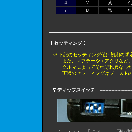
４
Ｖ
紫
イ
７
Ｂ
黒
ア
【 セッティング 】
※ 下記のセッティング値は初期の暫
また、マフラーやエアクリなど、他の
クルマによってそれぞれ異なった値
実際のセッティングはブーストのかか
∇ ディップスイッチ
-----------------------
１ ・・・ 「 ＯＮ 」 回転信号 