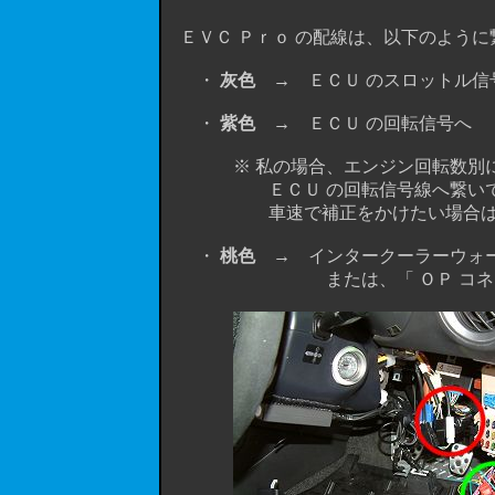
ＥＶＣ Ｐｒｏ の配線は、以下のように
・
灰色
→ ＥＣＵ のスロットル信
・
紫色
→ ＥＣＵ の回転信号へ 
※ 私の場合、エンジン回転数別に補正
ＥＣＵ の回転信号線へ繋いで
車速で補正をかけたい場合は、ＥＣ
・
桃色
→ インタークーラーウォー
または、「 ＯＰ コネクター 