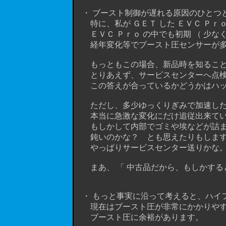
・ ブースト制御が遅れる原因のひとつとし
特に、私が ＧＥＴ した ＥＶＣ Ｐｒｏ
ＥＶＣ Ｐｒｏ の中でも初期 （ 少なくと
経年変化等でブースト圧センサーが多
もっともこの場合、新品時を知ること
とりあえず、サービスセンターへ点検
この答えが合っているかどうかはハッキ
ただし、多少ゆっくりぎみで加速した時
本当に急激な変化にだけ追従出来て
もしかして内部でゴミや埃などが詰ま
鈍いのかな？ とも思えたりもします
やっぱりサービスセンター送りかな。
まあ、 「 中古品だから、もしかすると…
・ もっと事実に沿って考えると、ハイ
現在はブースト圧が非常にかかりやす
ブースト圧に余裕があります。