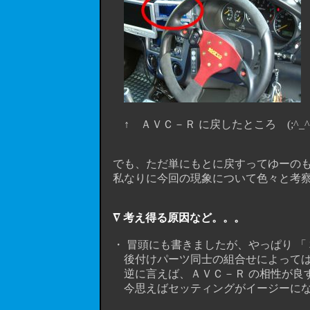
↑ ＡＶＣ－Ｒ に戻したところ (;^_^
でも、ただ単にもとに戻すってゆーのもな
私なりに今回の現象について色々と考察
∇ 考え得る原因など。。。
・ 冒頭にも書きましたが、やっぱり 「 
後付けパーツ同士の組合せによっては
逆に言えば、ＡＶＣ－Ｒ の相性が良す
今思えばセッティングがイージーになっ