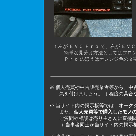
↑ 左が ＥＶＣ Ｐｒｏ で、右が ＥＶＣ I
簡単な見分け方法としてはフロント
Ｐｒｏ のほうはオレンジ色の文字です
※ 個人売買や中古販売業者等から、中
気を付けましょう。（ 程度の具合や欠
※ 当サイト内の掲示板等では、
オーク
また、
個人売買等で購入したモノ
ご質問や相談は売り主さんに直接聞く
（ 当事者同士が当サイト内の掲示板