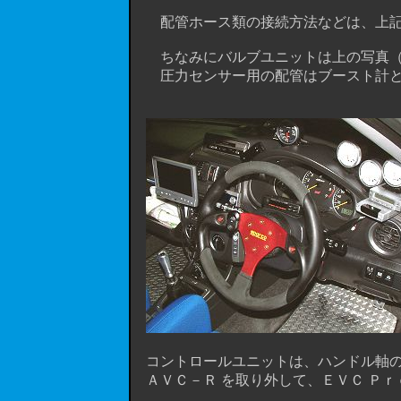
配管ホース類の接続方法などは、上記
ちなみにバルブユニットは上の写真（ 
圧力センサー用の配管はブースト計
コントロールユニットは、ハンドル軸の
ＡＶＣ－Ｒ を取り外して、ＥＶＣ Ｐｒｏ