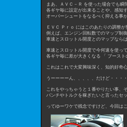
まあ、ＡＶＣ－Ｒ を使った場合でも瞬間
各ギヤ毎に設定が出来ることや、感知する
オーバーシュートをなるべく抑える事が
ＥＶＣ Ｐｒｏ にはこのあたりの調整が
例えば、エンジン回転数でのマップ制御
車速とスロットル開度とのマップならば
車速とスロットル開度で今何速を使って
各ギヤ毎に差が大きくなる 「 ブースト
これはこれで大変興味深く、知的好奇心
うーーーーん、、、、、だけど・・・
これをやっちゃうと１番やりたい事、そ
パンチやトルクを稼ぎたいと言ったセッ
ってゆーワケで残念ですけど、今回はこ