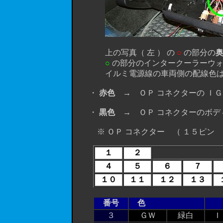
上の写真（ 左 ） の
○
の部分の
○
の部分のインタークーラーウォ
イルミ電源線の車両側の配線色は
・
赤色
→ ＯＰ コネクターの ＩＧ
・
黒色
→ ＯＰ コネクターのボディ
※ ＯＰ コネクター （ １５ピン 
１
２
４
５
６
７
１０
１１
１２
１３
番号
色
３
ＧＷ
緑白
Ｉ