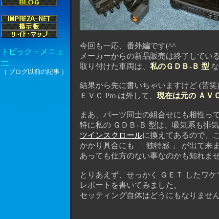
今回も一応、番外編です(^^ゞ
メーカーからの新品販売は終了しているの
取り付けた車両は、
私のＧＤＢ-Ｂ 型
な
結果から先に書いちゃいますけど (苦笑
ＥＶＣ Pro は外して、
現在は元の ＡＶ
まあ、パーツ同士の組合せにも相性って
特に私の ＧＤＢ-Ｂ 型は、吸気系も排
ツインスクロール
に換えてあるので、
かかり具合にも 「 独特感 」 が出て
あっても仕方のない事なのかも知れません
とりあえず、せっかく ＧＥＴ したワケ
レポートを書いてみました。
セッティング自体はどうにもなりませんで