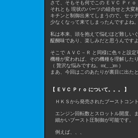
さて、そもそも何でこの ＥＶＣ Ｐｒｏ
それとも 現状のパーツの組合せと大変
キチンと制御出来てしまうので、セッティ
少なくなって来てしまったんですよね。(
私は本来、頭を抱えて悩むほど難しいぐら
醍醐味であり、楽しみだと思うんですよ。
そこで ＡＶＣ－Ｒ と同様に色々と設定
機種が変われば、その機種を理解したり
（ 贅沢な悩みですね。m(_ _)m ）
まあ、今回はこのあたりが裏目に出たとゆ
【 ＥＶＣ Ｐｒｏ について。。。 】
ＨＫＳから発売されたブーストコント
エンジン回転数とスロットル開度、または
細かいブースト圧制御が可能です。
例えば、、、