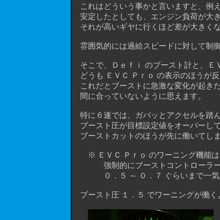
これはどういう事かと言いますと、例え
安定したとしても、エンジン負荷が大き
それが高いギヤに行くほど差が大きくな
雰囲気的には過給スピードに対して制御
そこで、Ｄｅｆｉ のブースト計と、ＥＶ
どうも ＥＶＣ Ｐｒｏ の表示のほうが
これだとブーストに急激な変化が起きた時
間に合っていないように思えます。
特に６速では、ガバッとアクセルを踏ん
ブースト圧が目標設定値をオーバーして
ブーストカットのほうが先に働いてしまう状
※ ＥＶＣ Ｐｒｏ のワーニング機能
強制的にブーストコントローラーを 「
０．５ ～ ０．７ ぐらいまで一気に
ブースト圧 １．５ でワーニングが働く