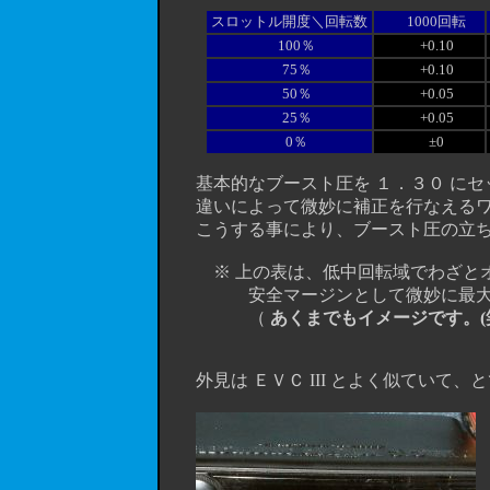
スロットル開度＼回転数
1000回転
100％
+0.10
75％
+0.10
50％
+0.05
25％
+0.05
0％
±0
基本的なブースト圧を １．３０ にセ
違いによって微妙に補正を行なえるワ
こうする事により、ブースト圧の立ち上
※ 上の表は、低中回転域でわざとオ
安全マージンとして微妙に最大ブース
（
あくまでもイメージです。(
外見は ＥＶＣ III とよく似ていて、