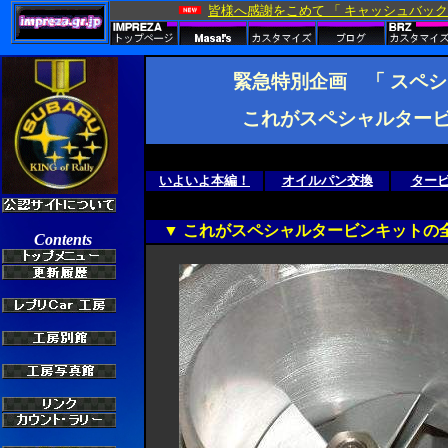
緊急特別企画 「 スペ
これがスペシャルタービ
いよいよ本編！
オイルパン交換
ター