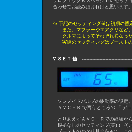
プロフェックＢスペック II のセッテ
合わせてお読み頂ければと思います。(
※ 下記のセッティング値は初期の暫定
また、マフラーやエアクリなど、他の
クルマによってそれぞれ異なった値
実際のセッティングはブーストのかか
∇ ＳＥＴ 値
-----------------------------------
ソレノイドバルブの駆動率の設定。こ
ＡＶＣ－Ｒ で言うところの 「 デューティ
とりあえずＡＶＣ－Ｒでの経験から ６
根拠なしのセッティング(笑) ） そ
ブーストのかかり具合をみて、この数