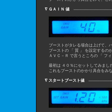
∇ ＧＡＩＮ 値
--------------------------------
ブーストがタレる場合は上げて、ハン
ブーストの 「 質 」 を設定するのが、
ＡＶＣ－Ｒ で言うところの 「 フィー
最初は ４０％にセットしてみまし
これもブーストのかかり具合をみな
∇ スタートブースト値
--------------------