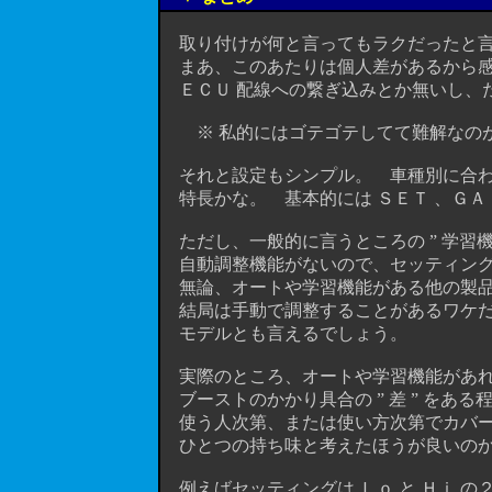
取り付けが何と言ってもラクだったと言う
まあ、このあたりは個人差があるから感
ＥＣＵ 配線への繋ぎ込みとか無いし、た
※ 私的にはゴテゴテしてて難解なのが
それと設定もシンプル。 車種別に合わ
特長かな。 基本的には ＳＥＴ 、ＧＡ
ただし、一般的に言うところの ” 学習機能 
自動調整機能がないので、セッティング
無論、オートや学習機能がある他の製品
結局は手動で調整することがあるワケだ
モデルとも言えるでしょう。
実際のところ、オートや学習機能があ
ブーストのかかり具合の ” 差 ” をあ
使う人次第、または使い方次第でカバー
ひとつの持ち味と考えたほうが良いのかな
例えばセッティングは Ｌｏ と Ｈｉ 