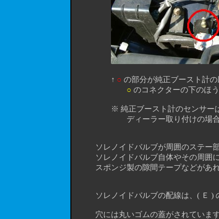
↑
○
の部分が純正ブースト計の
○
のコネクターの下のほう
※ 純正ブースト計のセンサーは、必
ディーラー取り付けの場合、付ける
ソレノイドバルブが周囲のステー部分
ソレノイドバルブ自体やその周囲に両
スポンジ製の隙間テープなどがあれば
ソレノイドバルブの配線は、( Ｅ ) 
穴には丸いゴムの蓋がされていますが