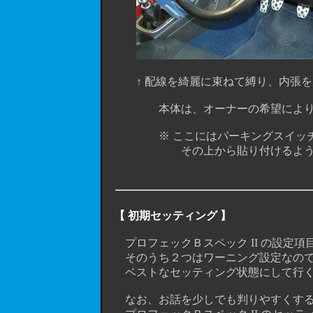
↑ 配線を綺麗に束ねて縛り、内張を
本体は、オーナーの希望により
※ ここにはパーキングスイッチがあ
その上から貼り付けるようにす
【 初期セッティング 】
プロフェックＢスペック II の設定項
そのうち２つはワーニング設定なので、
ベストなセッティング状態にして行く
なお、お話を少しでも判りやすくするた