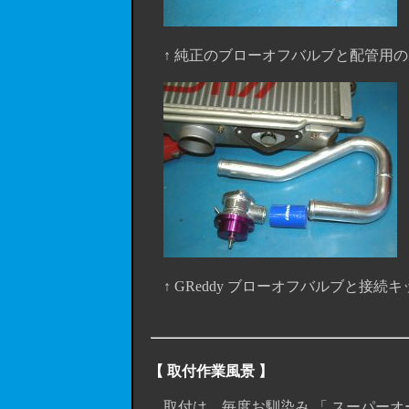
↑ 純正のブローオフバルブと配管用の
↑ GReddy ブローオフバルブと接
【 取付作業風景 】
取付は、毎度お馴染み 「 スーパーオート