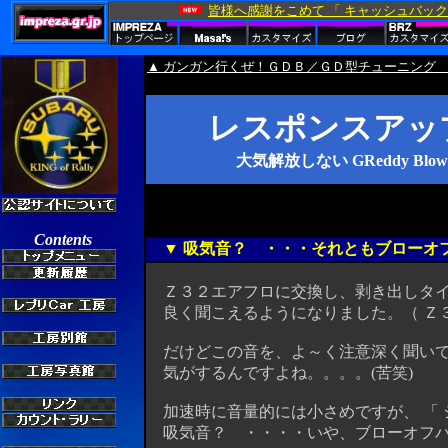
▲ ガンガン行くぜ！ＧＤＢ／ＧＤ型チューニング
レスポンスアッ
大気解放しない GReddy Blo
▼ 吸気音？ ・・・それともブローオ
Ｚ３２エアフロに交換し、剥き出しタイ
良く聞こえるようになりました。（ Ｚ
だけどこの音を、よ～く注意深く聞い
気がするんですよね。。。。(苦笑)
加速時に音量的には小さめですが、 「 
吸気音？ ・・・・いや、ブローオフバルブ