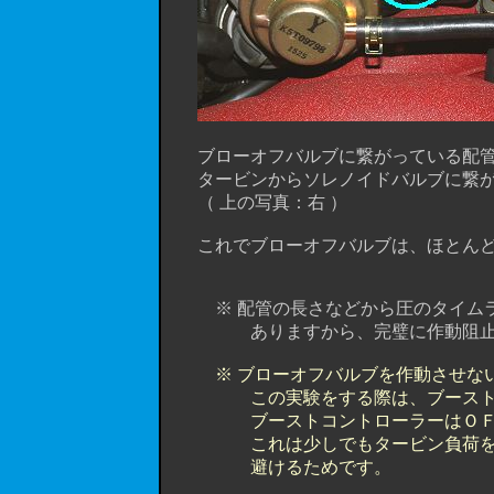
ブローオフバルブに繋がっている配管を
タービンからソレノイドバルブに繋がる
（ 上の写真：右 ）
これでブローオフバルブは、ほとんど
※ 配管の長さなどから圧のタイムラ
ありますから、完璧に作動阻止とまでは
※ ブローオフバルブを作動させな
この実験をする際は、ブーストコ
ブーストコントローラーはＯＦＦに
これは少しでもタービン負荷を和
避けるためです。