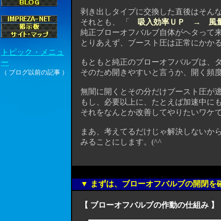
剥き出しタイプに交換した直後はそんな
それとも、 「
吸入効率ＵＰ → 風
純正ブローオフバルブ自体がヘタって来て
とりあえず、ブースト圧は正常にかかる
もともと純正のブローオフバルブは、タ
そのため開きやすいと言うか、開く頻度
無闇に開くとその分だけブースト圧が逃
もし、必要以上に、たとえば加速中にも
それをなんとか改善してやりたいワケ
まあ、考えてるだけじゃ解決しないから
みることにします。(^^ゞ
▼ まずは、ブローオフバルブの開閉を
【 ブローオフバルブの作動の仕組み 】