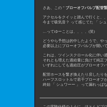
さあ、この ”
ブローオフバルブ配管
アクセルをクイッと踏んで行くと、
今まで吸気音？ って感じてた 「 シュワー
…ってゆーことは、、、、(笑)
どうやら予想は的中したようで、やっ
必要以上にブローオフバルブが開いて、
これは、ツインスクロール化に伴い過
それとも増えた過給量に負けて純正ブ
いずれにしても過給圧がブローオフバ
配管ホースを繋ぎ換えたり戻したりを繰
ハーフスロットルで若干ブローオフが
終始 「 シュワーー 」 って漏れっぱな
この実験仕様のように、ほとんどブロ