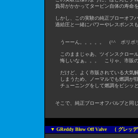
負荷がかかってタービン自体の寿命を
しかし、この実験の純正ブローオフバ
過給圧と一緒にパワーやレスポンスも
うーーん。。。。。 (^^ゞポリポ
このままじゃあ、ツインスクロール化
悔しいなぁ。。。 こりゃ、市販の強
だけど、よく市販されている大気解放
しまうため、ノーマルでも燃調が狂っ
チューニングをして燃調をビシッと出し
そこで、純正ブローオフバルブと同じよ
▼ GReddy Blow Off Valve （ グ