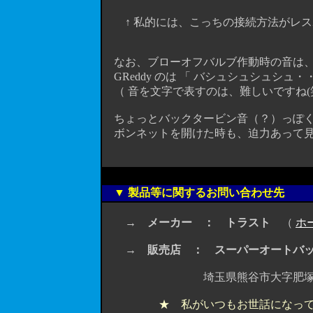
↑ 私的には、こっちの接続方法がレスポ
なお、ブローオフバルブ作動時の音は、純
GReddy のは 「 バシュシュシュシュ
（ 音を文字で表すのは、難しいですね(笑
ちょっとバックタービン音（？）っぽく
ボンネットを開けた時も、迫力あって見
▼ 製品等に関するお問い合わせ先
→
メーカー ： トラスト
（
ホ
→
販売店 ： スーパーオートバ
埼玉県熊谷市大字肥塚1355-1 TE
★ 私がいつもお世話になっ