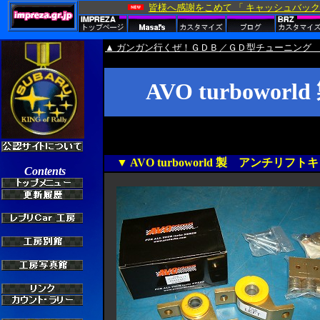
▲ ガンガン行くぜ！ＧＤＢ／ＧＤ型チューニング 
AVO turbow
▼ AVO turboworld 製 アンチリフト