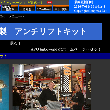
2nd メニューへ
orld 製 アンチリフトキット
[
戻る
]
AVO turboworld のホームページへＧｏ！
キット