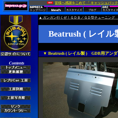
▲ ガンガン行くぜ！ＧＤＢ／ＧＤ型チューニング
Beatrush ( 
▼ Beatrush ( レイル製 ) GDB用ア