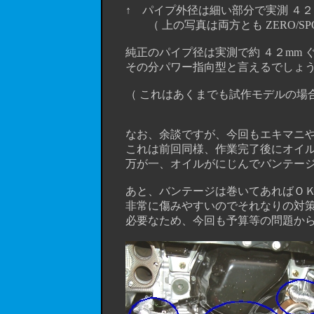
↑ パイプ外径は細い部分で実測 ４２．
（ 上の写真は両方とも ZERO/SPO
純正のパイプ径は実測で約 ４２mm ぐらい
その分パワー指向型と言えるでしょ
（ これはあくまでも試作モデルの場合
なお、余談ですが、今回もエキマニやサ
これは前回同様、作業完了後にオイル
万が一、オイルがにじんでバンテージ
あと、バンテージは巻いてあればＯＫ
非常に傷みやすいのでそれなりの対策
必要なため、今回も予算等の問題から(