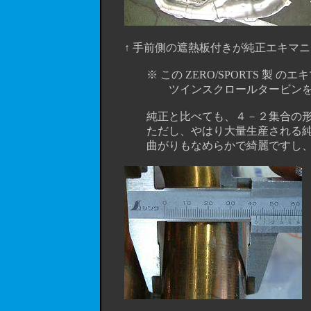
↑ 手前側の遮熱板付きが純正エキマニ。 奥側
※ この ZERO/SPORTS 製 のエキマ
ツインスクロールタービンを載せる
純正と比べても、４－２集合の形状
ただし、やはり大量生産される純正モノよ
曲がりもなめらかで綺麗ですし、集合