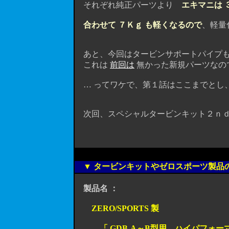
それぞれ純正パーツより
エキマニは 
合わせて ７Ｋｇ も軽くなるので
、軽量
あと、今回はタービンサポートパイプも ZE
これは
前回は
無かった新規パーツなので
… ってワケで、第１話はここまでとし、続
次回、スペシャルタービンキット２ｎｄ 「 
▼ タービンキットやゼロスポーツ製品
製品名 ：
ZERO/SPORTS 製
「 GDB-A～B型用 ハイパフォーマ