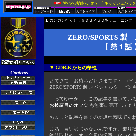
▲ ガンガン行くぜ！ＧＤＢ／ＧＤ型チューニング 
ZERO/SPORTS 
【 第１話 
▼ GDB-B からの移植
さてさて、お待ちどおさまです～ (^^;;
ZERO/SPORTS 製 スペシャルター
…ってゆーか、、この記事を書いている
お披露目のオフ会
も無事に完了してたり
ちょっと記事を書くのが遅れ気味ですね。ス
まあ、言い訳じゃないんですが、乗り換えを発表
雑誌取材や、オフ会案内記事、ないる屋