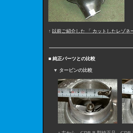
↑
以前ご紹介した 「 カットしたレゾネ
■ 純正パーツとの比較
▼ タービンの比較
↑ 左から、GDB-B 型純正品、GDB-D 