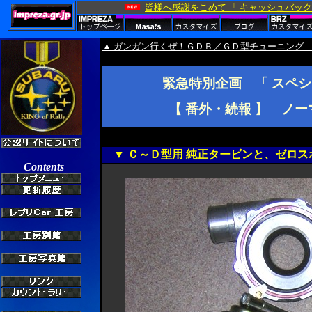
▲ ガンガン行くぜ！ＧＤＢ／ＧＤ型チューニング
緊急特別企画 「 スペ
【 番外・続報 】 ノ
▼ Ｃ～Ｄ型用 純正タービンと、ゼロス