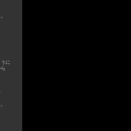
た。
。
。
ように
から
を
た。