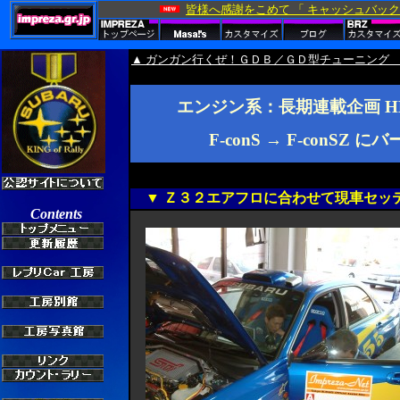
▲ ガンガン行くぜ！ＧＤＢ／ＧＤ型チューニング
エンジン系：長期連載企画 HK
F-conS → F-conSZ
▼ Ｚ３２エアフロに合わせて現車セッ