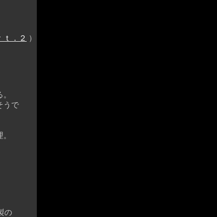
ｒｔ．２
）
る。
そうで
理。
製の