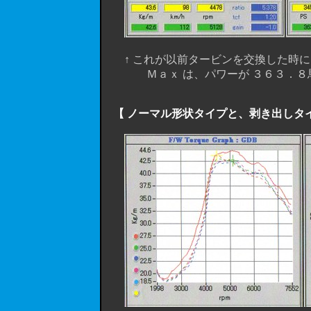
↑ これが以前タービンを交換した時に
Ｍａｘ は、パワーが ３６３．８馬力
【 ノーマル形状タイプと、剥き出しタ