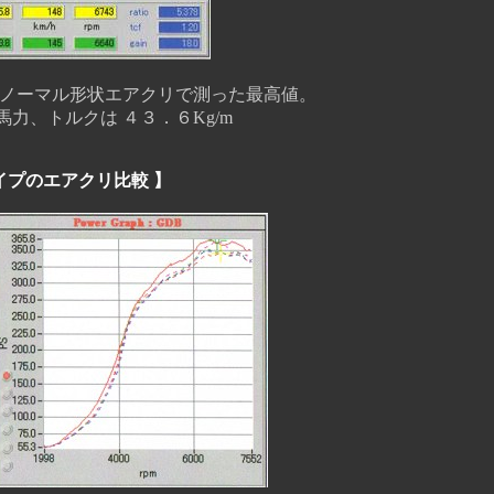
ノーマル形状エアクリで測った最高値。
、トルクは ４３．６Kg/m
イプのエアクリ比較 】