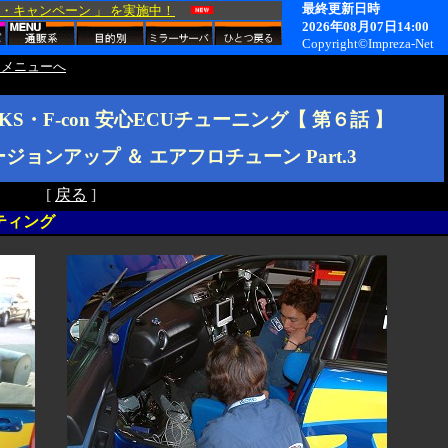
 メニューへ
S・F-con 安心ECUチューニング【 第６話 】
 にバージョンアップ ＆ エアフロチューン Part.3
[
戻る
]
ティング