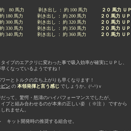
： 約 80 馬力 剥き出し ： 約 100 馬力
２０ 馬力 Ｕ
 約 180 馬力 剥き出し ： 約 200 馬力
２０ 馬力 Ｕ
 約 300 馬力 剥き出し ： 約 320 馬力
２０ 馬力 Ｕ
 約 330 馬力 剥き出し ： 約 350 馬力
２０ 馬力 Ｕ
 約 340 馬力 剥き出し ： 約 360 馬力
２０ 馬力 Ｕ
タイプのエアクリに変わった事で吸入効率が確実にＵＰし、
早くなっているようですね！
ワーとトルクの立ち上がりも早くなります！
ービン
の
本領発揮と言う感じ
でしょうか。(^-^)ｖ
だって、驚愕・怒濤のハイパフォーマンスでしたが、
と組み合わせるのが本来の正しい姿 （ ※注 ） ですから
しれません。
キット開発時の推奨する組合せ。