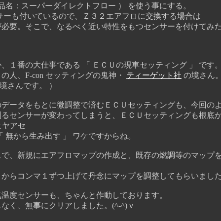
：スーパーダイレクトフロー ） を使う事にする。
ーも付いているので、Ｚ３２エアフロに交換する場合は
。そこで、なるべく近い特性をもつセンサーを付けてみ
１番の大仕事である 「 ＥＣＵの現車セッティング 」 です
人、F-con セッティングの鬼神・
ティーゲット社
の境さん
境さんです。 ）
データをもとに微調整で済むＥＣＵセッティングも、今回の
を測るセンサーが変わってしまうと、ＥＣＵセッティングも根底
ヒヤアセ
 無から生み出す 」 ワケですからね。
で、新規にエアフロマップの作成と、既存の燃調等のマップ
からコンマ１ずつ上げて丹念にマップを調整してもらいまし
温度センサーも、ちゃんと作動しております。
く、無事にクリアしました。(^-^)ｖ