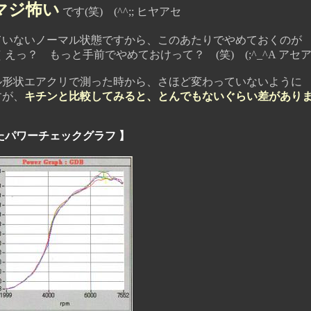
マジ怖い
です(笑) (^^;; ヒヤアセ
ないノーマル状態ですから、このあたりでやめておくのが
？ もっと手前でやめておけって？ (笑) (;^_^A アセ
状エアクリで測った時から、さほど変わっていないように
が、
キチンと比較してみると、とんでもないぐらい差があり
たパワーチェックグラフ 】