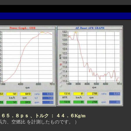
３６５．８ｐｓ 、トルク ： ４４．６Kg/m
空燃比 を計測したものです。 ）