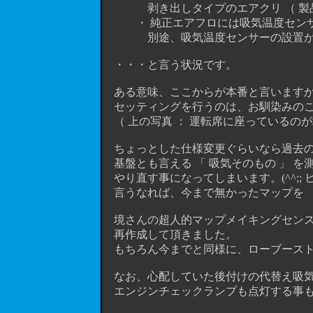
剥き出しタイプのエアクリ （ 製品名
・ 純正エアフロには吸気温度センサ
別途、吸気温度センサーの設置が必要
・・・と言う状況です。
ある意味、ここからが本番と言いますか、
セッティングを行うのは、お馴染みのこの
（ 上の写真 ： 運転席に座っているのが
ちょっとした仕様変更ぐらいなら過去の
基盤とも言える 「 吸気そのもの 」 
やり直す事になってしまいます。(^^;; 
言うなれば、今まで無かったマップを 「
境さんの超人的マップメイキングセンス
再作成して頂きました。
もちろん今までと同様に、ローブースト
なお、心配していた後付けの代替え吸気
エンジンチェックランプも点灯する事もな