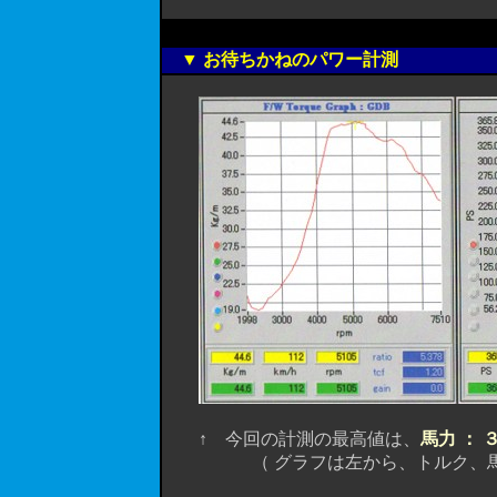
▼ お待ちかねのパワー計測
↑ 今回の計測の最高値は、
馬力 ： 
（ グラフは左から、トルク、馬力、