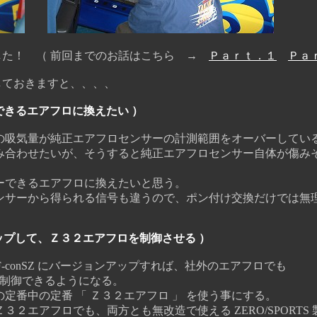
た！ （ 前回までのお話はこちら →
Ｐａｒｔ．１
Ｐａ
ておきますと、、、、
できるエアフロに換えたい ）
吸気量が純正エアフロセンサーの計測範囲をオーバーしてい
合わせたいが、そうすると純正エアフロセンサー自体が傷み
できるエアフロに換えたいと思う。
サーから得られる信号も違うので、ポン付け交換だけでは無
ョンアップして、Ｚ３２エアフロを制御させる ）
-conSZ にバージョンアップすれば、社外のエアフロでも
制御できるようになる。
中の定番 「 Ｚ３２エアフロ 」 を使う事にする。
アフロでも、両方とも無改造で使える ZERO/SPORTS 