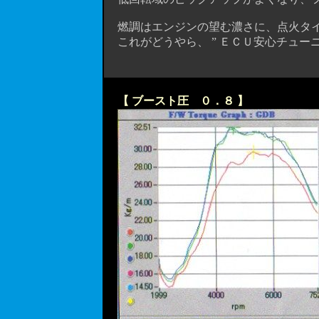
燃調はエンジンの望む濃さに、点火タイ
これがどうやら、 ” ＥＣＵ安心チューニ
【 ブースト圧 ０．８ 】