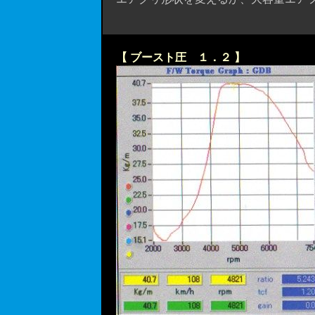
【 ブースト圧 １．２ 】