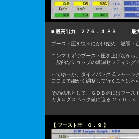
■ 最高出力 ２７６．４ ＰＳ 最大ト
ブースト圧を徐々にかけ始め、燃調・点
コンマ１ずつブースト圧を上げながら、
一般的なショップの燃調セッティングで
ってゆーか、ダイノパック式シャーシダ
ここまで細かく調整して行くことは不可能で
その結果として、ＧＤＢ的にはブースト
カタログスペック値に迫る ２７６．４ Ｐ
【 ブースト圧 ０．９ 】