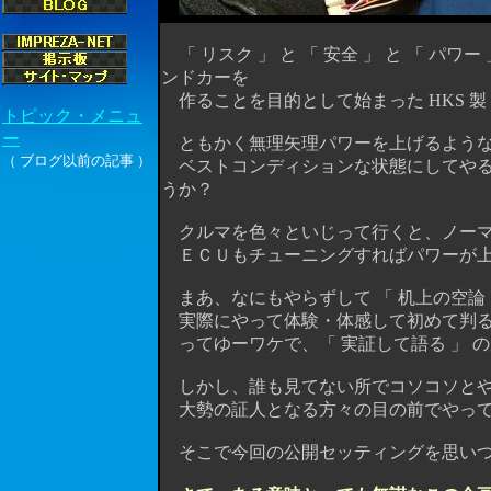
「 リスク 」 と 「 安全 」 と 「 パ
ンドカーを
作ることを目的として始まった HKS 製 F-
ともかく無理矢理パワーを上げるような
ベストコンディションな状態にしてやる
うか？
クルマを色々といじって行くと、ノーマ
ＥＣＵもチューニングすればパワーが上
まあ、なにもやらずして 「 机上の空論
実際にやって体験・体感して初めて判る
ってゆーワケで、「 実証して語る 」 のが、
しかし、誰も見てない所でコソコソとや
大勢の証人となる方々の目の前でやって
そこで今回の公開セッティングを思いつい