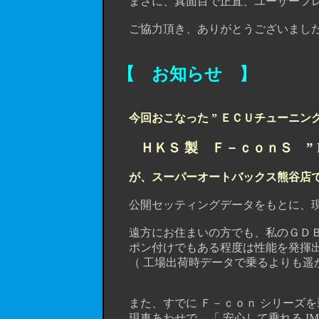
まさに、真面目で正直、ユーザーフレ
ご協力頂き、ありがとうございました。m(
【 お知らせ 】
今回おこなった ” ＥＣＵチューニン
ＨＫＳ 製 Ｆ－ｃｏｎＳ ” IM
が、スーパーオートバックス熊谷店
公開セッティングデータをもとに、現
遠方にお住まいの方でも、私のＧＤＢ
ポン付けでもある程度は性能を発揮出
（ 工場出荷時データで乗るよりも遥か
また、すでに Ｆ－ｃｏｎ シリーズを装
現車あわせで 「 安心して乗れる IMPR