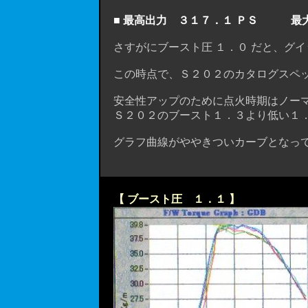
■ 最高出力 ３１７．１ ＰＳ 最大ト
さすがにブースト圧 １．０ だと、グ
この時点で、Ｓ２０２のカタログスペック
安全性アップのために点火時期はノーマ
Ｓ２０２のブースト１．３より低い１．
グラフ曲線がややきついカーブとなって
【 ブースト圧 １．１ 】