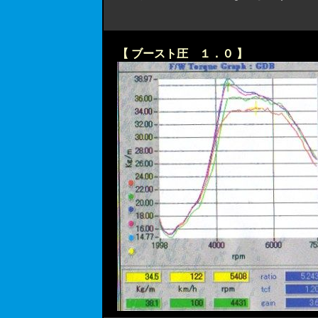
【 ブースト圧 １．０ 】