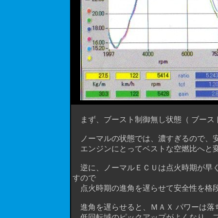
まず、ブースト制御無し状態（ ブースト
ノーマルの状態では、濃すぎるので、安
エンジンにとってベストな空燃比へと
逆に、ノーマルＥＣＵは点火時期が早く
すので
点火時期の進角を遅らせて安全性を格段
進角を遅らせると、ＭＡＸ パワーは落
低回転域のピックアップがよくなり、フ