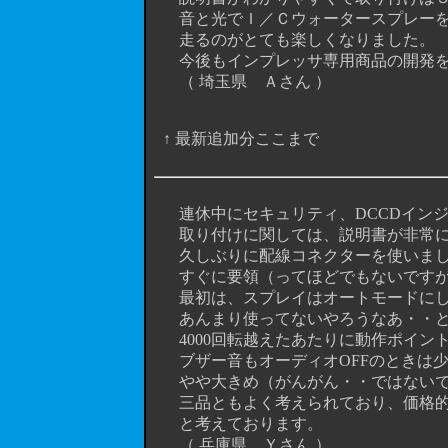
音と光でＩ／Ｃウォータースプレーを
走るのがとても楽しくなりました。
今後もインプレッサ専用商品の開発を
（ 埼玉県 Ａさん ）
↑ 最新追加分ここまで
連休中にセキュリティ、DCCDインジケ
取り付けに関しては、説明書が非常に
久しぶりに配線コネクターを使いまし
すぐに要領（ってほどでもないですが
最初は、スプレイはオートモードにし
あんまり使ってないやろうなあ・・と
4000回転越えたあたりに動作ポイン
ブザー音もオーディオOFFのときは少
やや大きめ（がんがん・・ではないです
三品ともよく考えられており、価格的
と考えております。
（ 兵庫県 Ｙさん ）