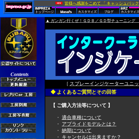
▲ ガンガン行くぜ！ＧＤＢ／ＧＤ型チューニング 
[
スプレーインジケーターユニッ
◆ よくあるご質問とその回答
【 ご購入方法等について 】
・
適合車種について
・
アプライドモデルとは？
・
納期について
・
キャンセルは出来ますか？