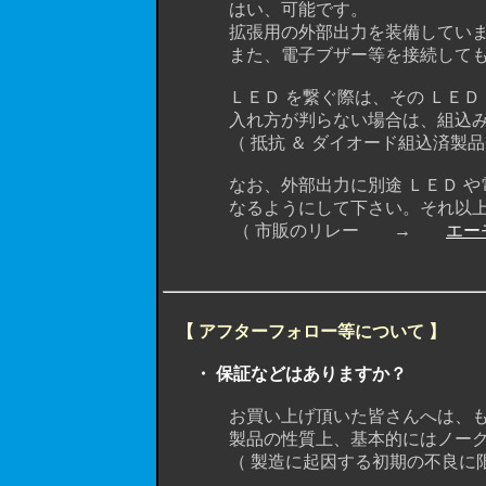
はい、可能です。
拡張用の外部出力を装備していますの
また、電子ブザー等を接続しても 
ＬＥＤ を繋ぐ際は、その ＬＥＤ に
入れ方が判らない場合は、組込み済み
（ 抵抗 ＆ ダイオード組込済製
なお、外部出力に別途 ＬＥＤ や電子ブ
なるようにして下さい。それ以上に
（ 市販のリレー →
エー
【 アフターフォロー等について 】
・ 保証などはありますか？
お買い上げ頂いた皆さんへは、もちろ
製品の性質上、基本的にはノークレ
（ 製造に起因する初期の不良に限り