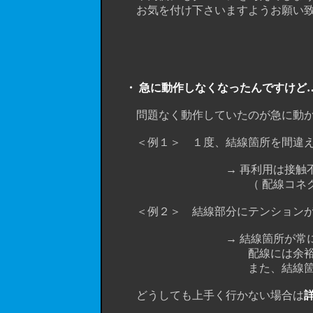
お気を付け下さいますようお願い致
・ 急に動作しなくなったんですけど… --------------
問題なく動作していたのが急に動かな
＜例１＞ １度、結線箇所を間違えて
→ 再利用は接触不良の原因に
（ 配線コネクタ
＜例２＞ 結線部分にテンションがかか
→ 結線箇所が常に引っ張られ
配線には余裕をもたせて
また、結線箇所はビニールテ
どうしても上手く行かない場合は