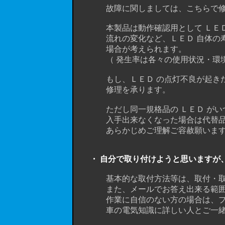
故障に関しましては、こちらで修理可能
本製品は動作確認用として ＬＥＤ 
流れの変化など、ＬＥＤ 自体の寿命を
場合が考えられます。
（ 発生率は各々の使用状況・環境に
もし、ＬＥＤ の点灯不良が起きた際は
修理を承ります。
ただし同一規格品の ＬＥＤ がいつ
入手出来なくなった場合は代替品を
あらかじめご理解ご容赦願いま
・ 自分で取り付けようと思いますが、ＤＩＹ 経
基本的な取付方法等は、取付・取扱
また、メールでお答え出来る範囲で
作業に自信のない方の場合は、プロの
車の電気知識に詳しい人とご一緒に