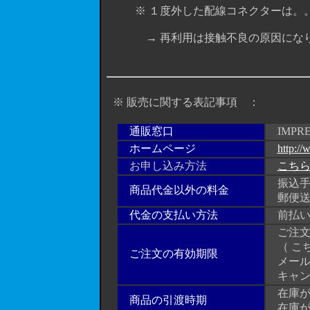
※ １度外した配線コネクターは。
→ 再利用は接触不良の原因になり
※ 販売に関する表記事項 ：
通販窓口
IMPRE
ホームページ
http://
お申し込み方法
こち
振込手数
商品代金以外の料金
郵便送
代金の支払い方法
前払い
ご注文
（ こ
ご注文の有効期限
メール
キャン
在庫が
商品の引渡時期
在庫が