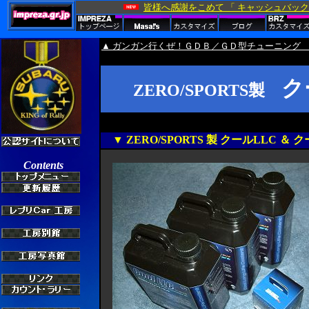
▲ ガンガン行くぜ！ＧＤＢ／ＧＤ型チューニング 
ク
ZERO/SPORTS製
▼ ZERO/SPORTS 製 クールLLC ＆