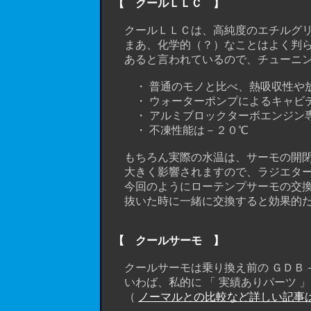
【 クールＬＬＣ 】
クールＬＬＣは、高純度のエチルグリ
まあ、化学的（？）なことはよく判らな
あると言われているので、チューニン
・ 普通のモノと比べ、熱吸収性や放
・ ウォーターポンプによるキャビテーシ
・ アルミブロックターボエンジン専用
・ 不凍性能は－２０℃
もちろん実際の水温は、サーモの開閉
大きく影響されますので、ラジエター
今回のようにローテンプサーモの交換
抜いた時に一緒に交換すると効果的だ
【 クールサーモ 】
クールサーモは乗り換え前の ＧＤＢ－Ｂ 
いわば、私的に 「 実績ありパーツ 」
（
ノーマルとの比較など詳しい記事