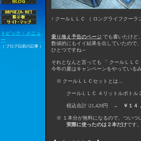
↑ クールＬＬＣ （ ロングライフクーラン
乗り換え予告のページ
でも書いたけど、
数値的にもイイ結果を出していたので、
ひとつですね～
それとなんと言っても 「 クールＬＬＣ 
今年の夏はキャンペーンをやっているみ
※ クールＬＬＣセットとは…
クールＬＬＣ ４リットルボトル２本 （ 計 
税込合計 \21,420円 →
￥１４
※ １本分が無料になるので、ついつい
実際に使ったのは２本だけ
です。