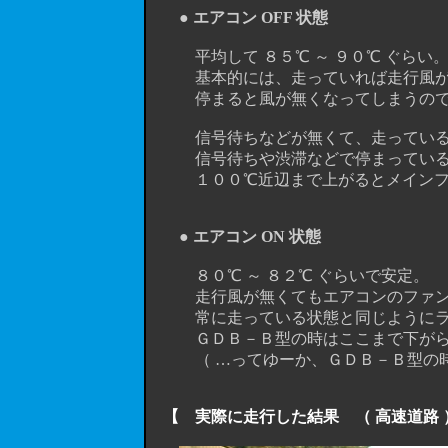
● エアコン OFF 状態
平均して ８５℃ ～ ９０℃ ぐらい
基本的には、走っていれば走行風がラ
停まると風が無くなってしまうので温
信号待ちなどが無くて、走っている時
信号待ちや渋滞などで停まっている時
１００℃近辺まで上がるとメインファ
● エアコン ON 状態
８０℃ ～ ８２℃ ぐらいで安定。
走行風が無くてもエアコンのファンが
常に走っている状態と同じようにラジ
ＧＤＢ－Ｂ型の時はここまで下がらなか
（ …ってゆーか、ＧＤＢ－Ｂ型の時は
【 実際に走行した結果 （ 高速道路 