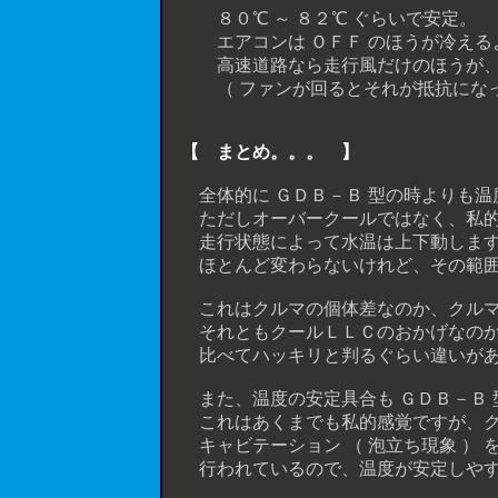
８０℃ ～ ８２℃ ぐらいで安定。
エアコンは ＯＦＦ のほうが冷えるよ
高速道路なら走行風だけのほうが、ラ
（ ファンが回るとそれが抵抗になって
【 まとめ。。。 】
全体的に ＧＤＢ－Ｂ 型の時よりも温
ただしオーバークールではなく、私的目
走行状態によって水温は上下動しますが
ほとんど変わらないけれど、その範囲
これはクルマの個体差なのか、クルマ
それともクールＬＬＣのおかげなのか、
比べてハッキリと判るぐらい違いがあ
また、温度の安定具合も ＧＤＢ－Ｂ 
これはあくまでも私的感覚ですが、クー
キャビテーション （ 泡立ち現象 ） 
行われているので、温度が安定しやす