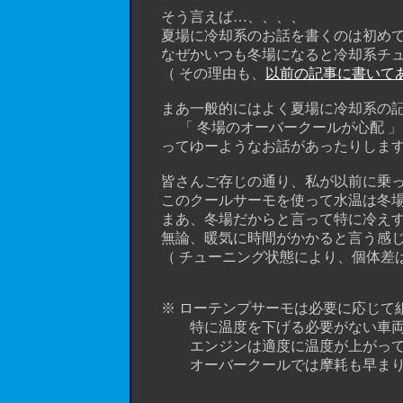
そう言えば…、、、、
夏場に冷却系のお話を書くのは初めてかも
なぜかいつも冬場になると冷却系チュ
（ その理由も、
以前の記事に書いて
まあ一般的にはよく夏場に冷却系の記
「 冬場のオーバークールが心配 」
ってゆーようなお話があったりします
皆さんご存じの通り、私が以前に乗って
このクールサーモを使って水温は冬場で 
まあ、冬場だからと言って特に冷えすぎ
無論、暖気に時間がかかると言う感じ
（ チューニング状態により、個体差はあ
※ ローテンプサーモは必要に応じて組
特に温度を下げる必要がない車両に
エンジンは適度に温度が上がっていた
オーバークールでは摩耗も早まり、