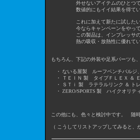
外せないアイテムのひとつです。 
数値的にもイイ結果を得ているか
これに加えて新たに試したいの
今ならキャンペーンをやっているみ
この製品は、インプレッサのような
熱の吸収・放熱性に優れている
もちろん、下記の外装や足系パーツも、
・ ないる屋製 ルーフベンチバルジ、
・ ＴＥＩＮ 製 タイプＦＬＥＸ ＆ ＥＤ
・ ＳＴｉ 製 ラテラルリンク ＆ ト
・ ZERO/SPORTS 製 ハイクオリテ
この他にも、色々と検討中です。 随時、
（ こうしてリストアップしてみると、かな