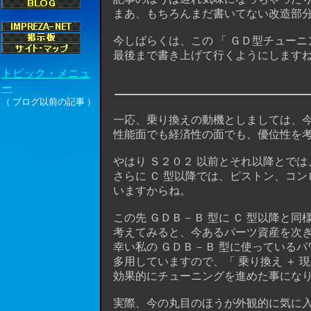
まあ、もちろんまだ書いてない改造部分
今しばらくは、この 「 ＧＤ型チューニン
最後まで書き上げて行くようにしますね (
一応、乗り換えの動機としましては、今
性能面でも経済性の面でも、優位性を考え
やはり Ｓ２０２ 以前とそれ以降とでは
さらに Ｃ 型以降では、ピストン、コン
いますからね。
この先 ＧＤＢ－Ｂ 型に Ｃ 型以降と
考えてみると、今あるパーツ資産を次ぎ
幸い私の ＧＤＢ－Ｂ 型に使っているパ
多用していますので、「 乗り換え ＋ 
効果的にチューニングを進めた事になりま
実際、今の丸目のほうが外観的に気に入