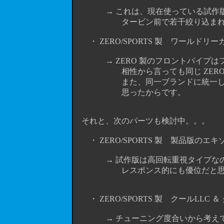
→ これは、現在使っている試作版 ４
タービン前で若干絞り込まれて、
・ ZERO/SPORTS 製 ワールドリーガ
→ ZERO 製のフロントパイプはフ
相性から言っても同じ ZERO 
また、同一ブランドに統一したほう
思ったからです。
それと、次のパーツも検討中。。。
・ ZERO/SPORTS 製 製品版のエキ
→ 試作版は高回転重視タイプなので
レスポンス的にも優位だと思う
・ ZERO/SPORTS 製 クールLLC 
→ チューニング度合いから考えても、