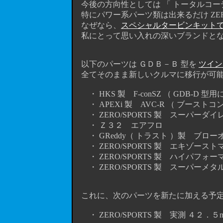
今後の方向性としては 「 トータルコー
特にパワー系パーツ類は出来るだけ ZERO
なぜなら、
スペシャルタービンキット
私にとって思い入れの深いブランドとな
以下のパーツは ＧＤＢ－Ｂ 型を
ツイン
全てそのまま新しいクルマに移行が可
・ HKS 製 F-conSZ （ GDB-D 
・ APEXi 製 AVC-R （ ブーストコ
・ ZERO/SPORTS 製 スーパーダ
・ Ｚ３２ エアフロ
・ GReddy（ トラスト ）製 ブロー
・ ZERO/SPORTS 製 エキゾーストマ
・ ZERO/SPORTS 製 ハイパフ
・ ZERO/SPORTS 製 スーパーメ
これに、次のパーツを新たに加える予
・ ZERO/SPORTS 製 実測 ４２．