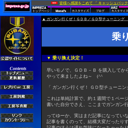
▲ ガンガン行くぜ！ＧＤＢ／ＧＤ型チューニング 
乗
▼ 乗り換え決定！
早いモノで、ＧＤＢ－Ｂ を購入してか
やって来ましたよね～ (^^ゞ
「 ガンガン行くぜ！ ＧＤ型チューニン
これは単純計算で、約１週間で１ページ
書いた自分でさえ、ここまでガンガン行くと
ってゆーか、実はまだ記事になっていない
記事を書くのって、結構大変だったりす
記事のほうは遅れ気味になっちゃったりす