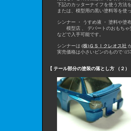
下記のカッターナイフを使う方法を
または、模型用の黒い塗料等を使って
シンナー ・ うすめ液 ・ 塗料や塗
模型店 、 デパートのおもちゃ売り場
などで入手可能です。
シンナーは
(株)ＧＳＩクレオス社
か
実売価格は小さいビンのもので \157- ぐ
【 テール部分の塗装の落とし方 （２）