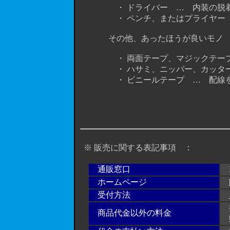
・ ドライバー … 内装の脱
・ ペンチ、またはプライヤー …
その他、あったほうが良いモノ
・ 両面テープ、マジックテープな
・ ハサミ、ニッパー、カッタ
・ ビニールテープ … 配線をま
※ 販売に関する表記事項 ：
通販窓口
I
ホームページ
受付方法
振
商品代金以外の料金
郵