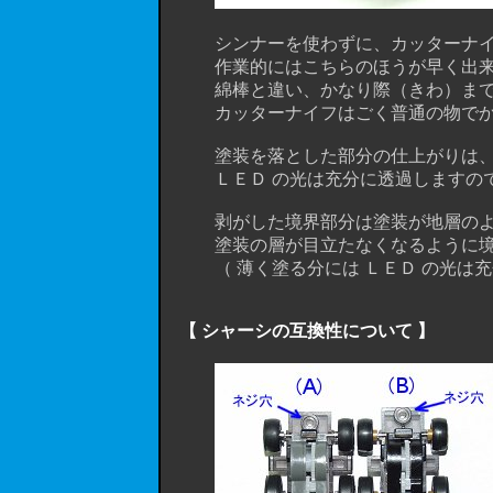
シンナーを使わずに、カッターナイフの
作業的にはこちらのほうが早く出来
綿棒と違い、かなり際（きわ）まで落
カッターナイフはごく普通の物でか
塗装を落とした部分の仕上がりは、刃
ＬＥＤ の光は充分に透過しますので
剥がした境界部分は塗装が地層のよう
塗装の層が目立たなくなるように境界
（ 薄く塗る分には ＬＥＤ の光は充
【 シャーシの互換性について 】