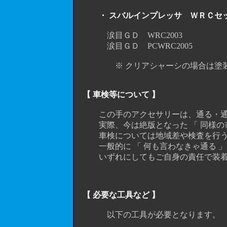
・ スバルインプレッサ ＷＲＣセ
涙目ＧＤ WRC2003 （
涙目ＧＤ PCWRC2005 （
※ クリアシャーシの場合は塗装の必
【 車検等について 】
この手のアクセサリーは、通る・通ら
実際、今は絶版となった 「 同様の市
車検については地域差や検査を行う検
一般的に 「 何も言わなきゃ通る 」 「
いずれにしてもご自身の責任で装着して下
【 必要な工具など 】
以下の工具が必要となります。