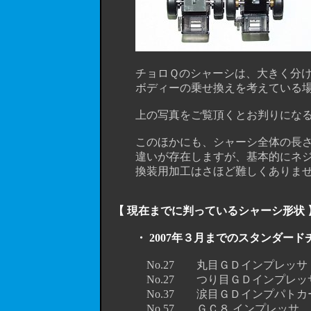
チョロＱのシャーシは、大きく分けて
ボディーの乗せ換えを考えている場
上の写真をご覧頂くとお判りになると
このほかにも、シャーシ全体の長さや
違いが存在しますが、基本的にネジ穴
換装用加工はさほど難しくありません
【 現在までに判っているシャーシ形状 
・ 2007年３月までの
スタンダード
No.27 丸目ＧＤインプレッサ 
No.27 つり目ＧＤインプレッサ
No.37 涙目ＧＤインプパトカー
No.57 ＧＣ８ インプレッサ