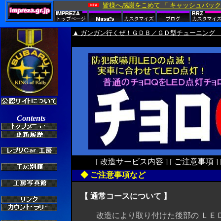
▲ ガンガン行くぜ！ＧＤＢ／ＧＤ型チューニング 
[
改造サービス内容
] [
ご注意事項
] 
◆ ご注意事項など
【 通常コースについて 】
改造により取り付けた後部の ＬＥＤ 