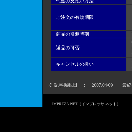
代金の支払い方法
前
ご
（
ご注文の有効期限
メ
キ
商品の引渡時期
完
基
返品の可否
改
作
代
キャンセルの扱い
チ
※ 記事掲載日 ： 2007.04/09 最終更新
IMPREZA-NET（インプレッサ ネット）