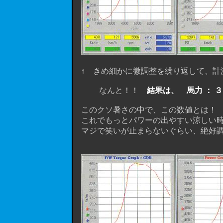
↑ きめ細かに微調整を繰り返して、計
なんと！！
結果は、 馬力 ： 
このクソ暑さの中で、この数値とは！ 
これでもっとパワーの出やすい涼しい時
マジで笑いが止まらないぐらい、絶好