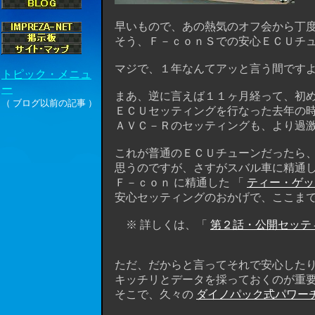
早いもので、あの熱気のオフ会から丁度
そう、Ｆ－ｃｏｎＳでの安心ＥＣＵチュー
マジで、１年なんてアッと言う間ですよね、
まあ、逆に言えば１１ヶ月経って、初めて
ＥＣＵセッティングを行なった去年の時
ＡＶＣ－Ｒのセッティングも、より過激な 
これが普通のＥＣＵチューンだったら、
思うのですが、さすがスバル車に精通し
Ｆ－ｃｏｎ に精通した 「
ティー・ゲッ
安心セッティングのおかげで、ここまで無事
※ 詳しくは、「
第２話・公開セッテ
ただ、だからと言ってそれで安心したり
キッチリとデータを採っておくのが重
そこで、久々の
ダイノパック式パワー