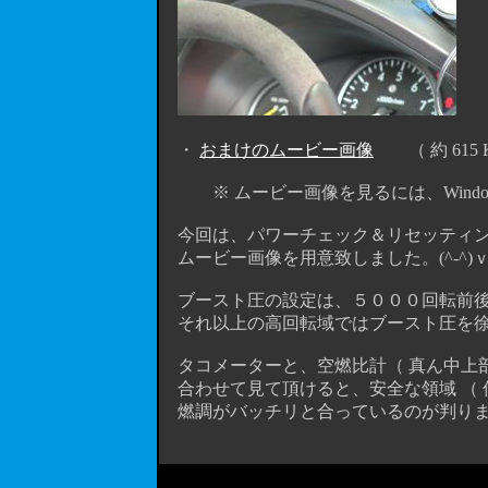
・
おまけのムービー画像
（ 約 615 
※ ムービー画像を見るには、Windows Me
今回は、パワーチェック＆リセッティン
ムービー画像を用意致しました。(^-^)
ブースト圧の設定は、５０００回転前後
それ以上の高回転域ではブースト圧を徐
タコメーターと、空燃比計（ 真ん中上部
合わせて見て頂けると、安全な領域 （ 
燃調がバッチリと合っているのが判り