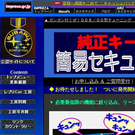
▲ ガンガン行くぜ！ＧＤＢ／ＧＤ型チューニング 
[
お申し込み ＆ ご質問受付
◆ お待たせしました！ ついに発売開
▼ 必要最低限の機能に絞り込み、リーズナブ