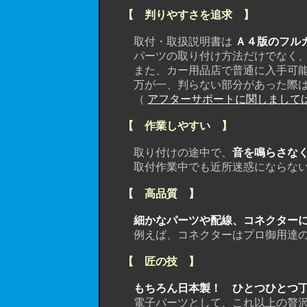
【 判りやすさを追求 】
取付・取扱説明書は
Ａ４版のフル
パーツの取り付け方法だけでなく
また、カー用品店で普通に入手可能
万が一、判らない部分があった際はメ
（
アフターサポートに関しまして
【 作業しやすい 】
取り付けの途中で、
音を鳴らさなく
取付作業中でも近所迷惑にならないので
【 高品質 】
細かなパーツや配線、コネクター
例えば、コネクターはプロ御用達のＡ
【 匠の技 】
もちろん日本製！ ひとつひとつ丁寧
電子パーツとして、これ以上の贅沢