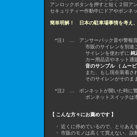
アンロックボタンを押すと短く２回アン
セキュリティー作動中にドアやボンネット
簡単明解！ 日本の駐車場事情を考え
*注1 … アンサーバック音や警報音
市販のサイレンを別途ご用意下さい。（ 実売
サイレンを使わずに
純
カー用品店やネット通販で購
音のサンプル （ ムー
また、もし現在装着されているセ
そのサイレンがそのまま使えます
*注2 … ボンネットが開いた時に警
ボンネットスイッチは市販のモノでＯＫで
【 こんな方々にお薦めです 】
・ 近くに停めているので、とりあえず
・ 市販のモノは高くて買えない、誤動