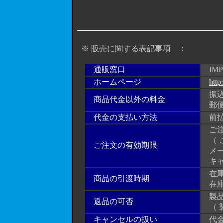
※ 販売に関する表記事項 ：
通販窓口
IMP
ホームページ
http
振込
商品代金以外の料金
郵便
代金の支払い方法
前払
ご注
（ 
ご注文の有効期限
メー
キャ
在庫
商品の引渡時期
在庫
製品
返品の可否
（ 
キャンセルの扱い
代金