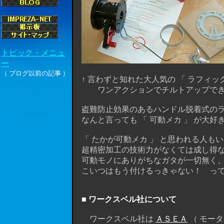
↑ 言わずと知れた大人気の 「 ラフィック
ワンアクションでチルトアップできる
盗難防止効果のあるハンドル脱着式のラ
なんと言っても 「 可動メカ 」 が大好
「 たかが可動メカ 」 と思われる人も
超精密加工の技術力がなくては成し得ない
可動モノにありがちなガタが一切無く、
こいつはもう付けるっきゃない！ って感じ
■ ワークスベル社について
ワークスベル社は
ＡＳＥＡ
（ モー