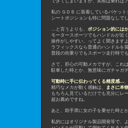
できてしまいますが、実際は乗ればア
私の ＧＤＢ に装着しているバケット
シートポジションも特に問題なしでし
…と言うよりも、
ポジション的には
モータースポーツでもハンドルが近く
操作がしやすい、ってよく聞きますよ
ラフィックスなら普通のハンドルを装置
普段の街乗りでもスポーツ走行時でも、
さて、肝心の可動メカですが、これは
駐車した時とか、無意味にガチャガチャ
可動時に手に伝わってくる精度感…
精巧なメカが動く感触は、
まさに本
もちろん見ているだけでも充分にレー
超お薦めですね。
あと、助手席に女の子を乗せた時とか
私的にはオリジナル製品開発等で、よ
ハンドルが可動して倒れてくれると作