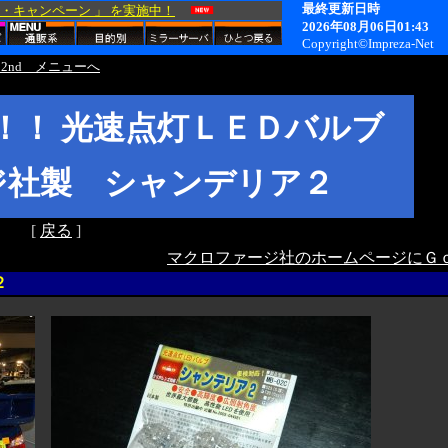
2nd メニューへ
！！ 光速点灯ＬＥＤバルブ
ジ社製 シャンデリア２
[
戻る
]
マクロファージ社のホームページにＧ
２