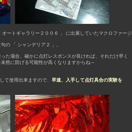
 オートギャラリー２００６ 」 に出展していたマクロファー
句の 「 シャンデリア２ 」。
った場合、確かに点灯レスポンスが良ければ、それだけ早く
を未然に防げる可能性が高くなりますからね～
心して使用出来ますので、
早速、入手して点灯具合の実験を