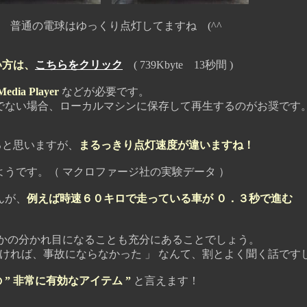
普通の電球はゆっくり点灯してますね (^^ゞ
い方は、
こちらをクリック
( 739Kbyte 13秒間 )
edia Player
などが必要です。
ない場合、ローカルマシンに保存して再生するのがお奨です
と思いますが、
まるっきり点灯速度が違いますね！
ようです。（ マクロファージ社の実験データ ）
んが、
例えば時速６０キロで走っている車が ０．３秒で進む
かの分かれ目になることも充分にあることでしょう。
ければ、事故にならなかった 」 なんて、割とよく聞く話です
” 非常に有効なアイテム ”
と言えます！