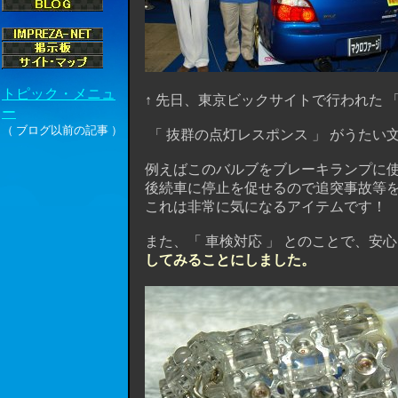
↑ 先日、東京ビックサイトで行われた 「
「 抜群の点灯レスポンス 」 がうたい文
例えばこのバルブをブレーキランプに使
後続車に停止を促せるので追突事故等
これは非常に気になるアイテムです！
また、「 車検対応 」 とのことで、安
してみることにしました。