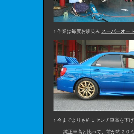
↑ 作業は毎度お馴染み
スーパーオー
↑ 今までよりも約１センチ車高を下げ
純正車高と比べて
、前が約２０