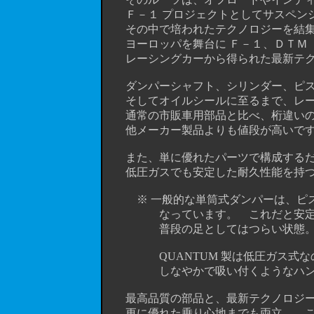
Ｆ－１ プロジェクトとしてサスペンシ
その中で培われたテクノロジーを結集して
ヨーロッパを舞台に Ｆ－１、ＤＴＭ （
レーシングカーから得られた最新テクノ
ダンパーシャフト、シリンダー、ピスト
そしてオイルシールに至るまで、レー
通常の市販車用部品と比べ、桁違いの
他メーカー製品よりも値段が高いです
また、単に優れたパーツで構成するだ
低圧ガスでも安定した耐久性能を持つ
※ 一般的な単筒式ダンパーは、ピス
なっています。 これだと安定性能
普段の足としてはつらい状態。。。（
QUANTUM 製は低圧ガス式なの
しなやかで吸い付くようなハンド
最高品質の部品と、最新テクノロジー
更に優れた乗り心地までも両立。 これが