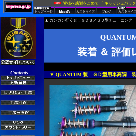
▲ ガンガン行くぜ！ＧＤＢ／ＧＤ型チューニング 
QUANT
装着 ＆ 評
▼ QUANTUM 製 ＧＤ型用車高調 