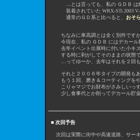
…とは言っても、私の ＧＤＢ は純正
装着されていた WRX-STi 2003 V-L
通常のＧＤ系と比べると、
おそ
ちなみに車高調とは全く別件ですが…
今現在、私の ＧＤＢ にはデカール
去年イベント出展時に付いた小キズや
する時に剥がしてそのままの状態ですね。
…ってゆーか、去年はそれを２回も繰り
それと２００６年タイプの開発もあっ
もう１回、磨き＆コーティングをや
こりゃマジでお財布がさみしいっすね
少し食事代とか削ってデカール貯金しな
■ 次回予告
次回は実際に街中や高速道路、サーキ