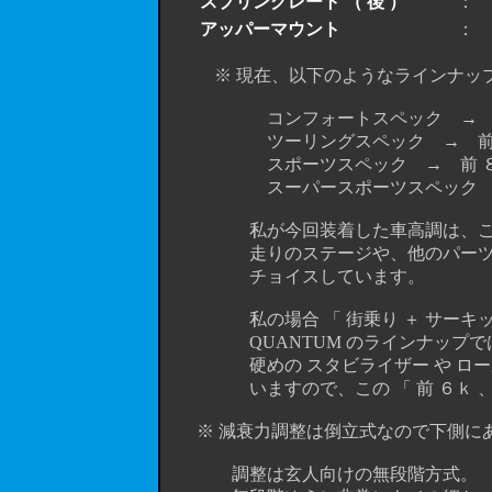
スプリングレート （ 後 ）
： ４
アッパーマウント
： 
※ 現在、以下のようなラインナッ
コンフォートスペック → 前 ５
ツーリングスペック → 前 ６ｋ
スポーツスペック → 前 ８ｋ
スーパースポーツスペック → 前
私が今回装着した車高調は、このど
走りのステージや、他のパーツとの組
チョイスしています。
私の場合 「 街乗り ＋ サーキット
QUANTUM のラインナップでは前が
硬めの スタビライザー や ロール
いますので、この 「 前 ６ｋ 、後 
※ 減衰力調整は倒立式なので下側にあ
調整は玄人向けの無段階方式。