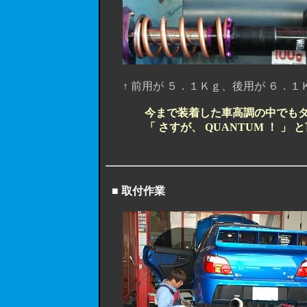
↑ 前用が ５．１Ｋｇ、後用が ６．１Ｋ
今まで装着した車高調の中でも
「 さすが、 QUANTUM ！ 
■ 取付作業