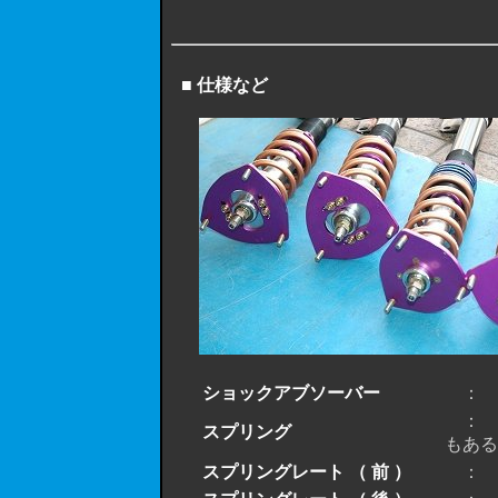
■ 仕様など
ショックアブソーバー
： 倒
： Ｓ
スプリング
もある
スプリングレート （ 前 ）
： ６