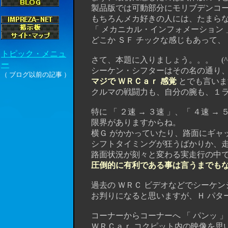
製品版では可動部分にモリブデンコーテ
もちろんメカ好きの人には、たまらない
「 メカニカル・インフォメーション 
どこか ＳＦ チックな感じもあって、「
さて、本題に入りましょう。。。 (^
シーケン・シフターはその名の通り、
マジで ＷＲＣａｒ 感覚
とでも言いま
クルマの戦闘力も、自分の腕も、１ラ
特に 「 ２速 → ３速 」、「 ４速 →
限界がありますからね。
横Ｇ がかかっていたり、路面にギャッ
シフトタイミングが狂うばかりか、走
路面状況が刻々と変わる実走行の中では
圧倒的に有利である事は言うまでも
過去の ＷＲＣ ビデオなどでシーケン
お判りになると思いますが、Ｈ パタ
コーナーからコーナーへ 「 パンッ 」
ＷＲＣａｒ コクピット内の映像を思