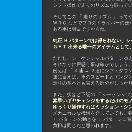
シフト操作で走りのリズムを取ってい
そしてこの 「 走りのリズム 」 って
ＷＲＣ などでプロのドライバーの走り
ある事は明白ですからね。
純正 Ｈ パターンでは得られない、シ
ＧＥＴ 出来る唯一のアイテムとして
ただし、シーケンシャルパターンゆえに
それなりに戸惑う事は確かでしょう
例えば 「 ４速 → ２速にシフトダウン
逆に言えば、車のスピードとエンジン回
走りの基本とも言える部分がしっかりと
また、後ほど下記の 「 シーケンシフタ
素早いギヤチェンジをするだけのモ
ゆっくり操作すればミッション・シ
メカニカルな機構を介していても、強
Ｈ パターンの動きを Ｉ パターンに
負担は同じだと思われます。