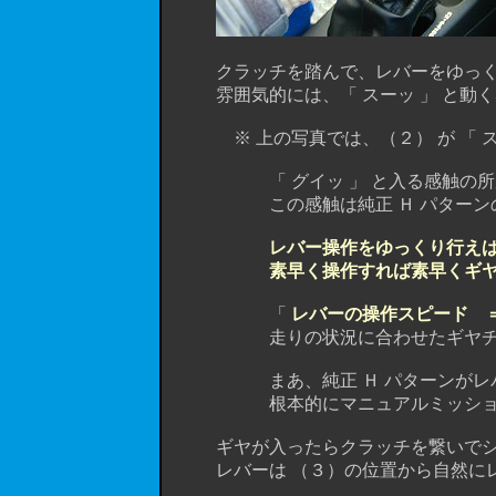
クラッチを踏んで、レバーをゆっくり
雰囲気的には、「 スーッ 」 と動く感
※ 上の写真では、（２） が 「 スーッ
「 グイッ 」 と入る感触の所が
この感触は純正 Ｈ パターンのギ
レバー操作をゆっくり行え
素早く操作すれば素早くギ
「
レバーの操作スピード 
走りの状況に合わせたギヤチェ
まあ、純正 Ｈ パターンがレバーを
根本的にマニュアルミッションで
ギヤが入ったらクラッチを繋いでシ
レバーは （３）の位置から自然にレ