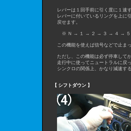
レバーは１回手前に引く度に１速ずつ
レバーに付いているリングを上に引っ
戻せます。
※ Ｎ → １ → ２ → ３ → ４ →
この機能を使えば信号などで止まっ
ただし、この機能は必ず停車してか
走行中に使ってニュートラルに戻って
シンクロの関係上、かなり減速するま
【 シフトダウン 】