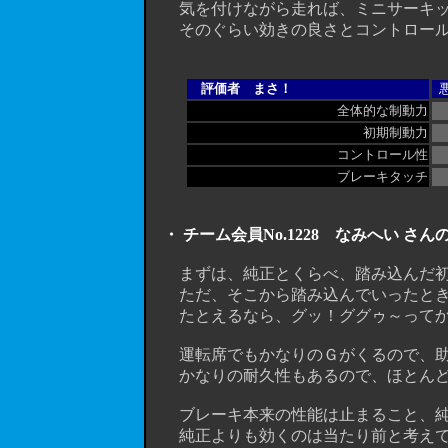
気を付けながら走れば、ミニサーキッ
そのぐらい効きの良さとコントロール
評価者 まさ！
全体的な制動力
初期制動力
コントロール性
ブレーキタッチ
・ チーム会員No.1228 なみへい さ
まずは、純正とくらべ、踏み込んだ初
ただ、そこから踏み込んでいったとき
たとえるなら、グッ！ググゥ～ってか
運転席でもかなりのＧがくるので、助
かなりの耐久性もあるので、ほとんど
ブレーキ本来の性能は止まること、純
純正よりも効くのは当たり前と考えて