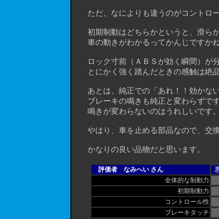
ただ、なによりも違うのがコントロー
初期制動はどちらかというと、滑らか
車の動きがわかるってかんじですかね
ロック寸前（ＡＢＳが効く瞬間）が分
とにかく強く踏んだときの感触は絶品
あとは、純正での「あれ！！効かない
ブレーキの鳴きも純正と変わらずです
鳴きが変わらないのはうれしいです
やはり、車を止める部品なので、交換
かなりの良い品物だと思います。
評価者 なみへい さん
全体的な制動力
初期制動力
コントロール性
ブレーキタッチ