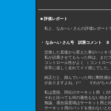
■ 評価レポート
私と、なみへい さんの評価レポート
・ なみへい さん号 試乗コメント Ｂ
交換した直後から変えた事がハッキリ
私が試乗させてもらった時は、まだブ
コントロール性がよく （ コントロール
非常に楽しく走れてイイ感じでした
純正だと、踏んでいった時に剛性感が
がありますよね。(^^ゞ それがちゃ
私は普段、同社のサーキット用 （ ZP-B f
それと比べても何の遜色もない効きの
無論、適合温度域はサーキット用と比
サーキット用のパッドを使わないとかな