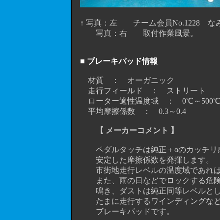
↑ 写真：左 チーム会員No.1228 な
写真：右 取付作業風景。
■ ブレーキパッド情報
材質 ： オーガニック
走行フィールド ： ストリート
ローター適性温度域 ： 0℃～500
平均摩擦係数 ： 0.3～0.4
【 メーカーコメント 】
ペダルタッチは純正＋αのカッチリ感
安定した摩擦係数を発揮します。
市街地走行レベルの温度域であればス
また、雨の日などでロックする危険
鳴き、ダストは純正同等レベルとしな
たまに走行するワインディングなどで
ブレーキパッドです。