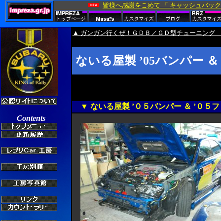
▲ ガンガン行くぜ！ＧＤＢ／ＧＤ型チューニング 
ないる屋製 ’05バンパー 
▼ ないる屋製 ’０５バンパー ＆ ’０