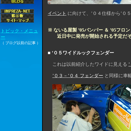
イベント
に向けて、’０４仕様から’０
※ ないる屋製 ’05バンパー ＆ ’0
近日中に発売が開始される予定だそ
■ ’０５ワイドルックフェンダー
これは以前紹介したワイドに見える
’０３－’０４ フェンダー
と同様に車