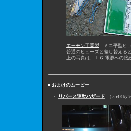
エーモン工業製
ミニ平型ヒューズ
普通のヒューズと差し替えると電源
上の写真は、ＩＧ 電源への接続
■ おまけのムービー
・
リバース連動ハザード
( 354Kbyt