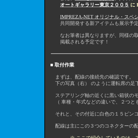
オートギャラリー東京２００５
に 
IMPREZA-NET オリジナル・
共同開発する新アイテムも展示予定です
なお筆者は異なりますが、同様の取付記事が
掲載される予定です！
■ 取付作業
まずは、配線の接続先の確認です。
下の写真（右） のように運転席の足下
ステアリング軸の近くに黒い箱状のモ
（ 車種・年式などの違いで、２つとも
それと、その付近に白色の１５ピンコネク
配線は主にこの３つのコネクターの配
※ ここで紹介しているのは、ア