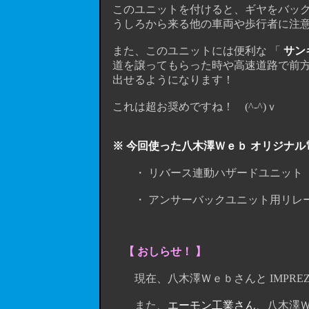
このユニットを付けると、ギヤをバック
うしろから来る他の車両や歩行者に注
また、このユニットには便利な 「
サン
道を譲ってもらった時や高速道路で前方に渋
出せるようになります！
これは超お奨めですね！ (^-^)ｖ
※ 今回使った八木澤Ｗｅｂ オリジナル
・ リバース連動ハザードユニット 品番
・ アンサーバックユニット用リレー 品
【 おしらせ！ 】
現在、八木澤Ｗｅｂさんと IMPREZA
また、
エーモン工業さん
、八木澤