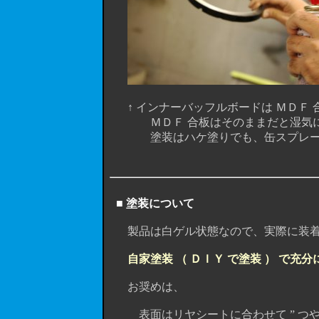
↑ インナーバッフルボードは ＭＤＦ 
ＭＤＦ 合板はそのままだと湿気に弱
塗装はハケ塗りでも、缶スプレーで塗
■ 塗装について
製品は白ゲル状態なので、実際に装着
自家塗装 （ ＤＩＹ で塗装 ） で充分に
お奨めは、
表面はリヤシートに合わせて ” つや消