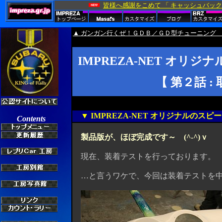
▲ ガンガン行くぜ！ＧＤＢ／ＧＤ型チューニング 
IMPREZA-NET オ
【 第２話 :
▼ IMPREZA-NET オリジナルのス
製品版が、ほぼ完成です～ (^-^)ｖ
現在、装着テストを行っております。 発売
…と言うワケで、今回は装着テストを中