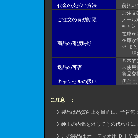
代金の支払い方法
前払い
ご注文確
ご注文の有効期限
メール送
キャンセ
在庫があ
在庫が無
商品の引渡時期
※ まと
場合が
基本的に
返品の可否
未使用状
新品交
キャンセルの扱い
代金ご入
ご注意 ：
※ 製品は品質向上を目的に、予告無く
※ 純正の内張を外してその代わりに取
※ この製品は オーディオ用 ＤＩＹ 