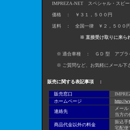
IMPREZA-NET スペシャル
価格 ： ￥３１，５００円
送料 ： 全国一律 ￥２，５００円 
※ 直接受け取りに来ら
※ 適合車種 ： ＧＤ 型 アプライドモ
※ ご質問など、お気軽にメール下
販売に関する表記事項 ：
販売窓口
IMPRE
ホームページ
http://w
メール ： s
連絡先
当方の住
振込手数
商品代金以外の料金
宅配便で