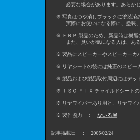
必要な場合があります。あらかじめ
※ 写真はつや消しブラックに塗装済み
実際にお使いになる際に、塗装、ま
※ ＦＲＰ 製品のため、新品時は樹脂
また、臭いが気になる人は、ある程度
※ 製品にスピーカーやスピーカーカバ
※ リヤシートの後には純正のスピーカ
※ 製品および製品取付周辺にはデッド
※ ＩＳＯ ＦＩＸ チャイルドシート
※ リヤワイパーあり用と、リヤワイパ
※ 製作協力 ：
ないる屋
記事掲載日 ： 2005/02/24