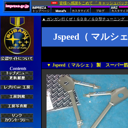
▲ ガンガン行くぜ！ＧＤＢ／ＧＤ型チューニング 
Jspeed（ マル
▼ Jspeed（ マルシェ ） 製 スーパー