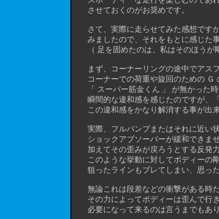
させておくのがお奨めです。
さて、実際に走らせてみた感想ですが
みましたので、それをもとに感じた事
（ 足を固めたのは、私はそのほうが剛
まず、コーナーリングの途中でアスフ
コーナーでの荷重や旋回のための Ｇ の
「 スーパー筋金くん 」 が無かった
瞬間的な違和感を感じたのですが、「 
この違和感をかなり解消する事が出来
実際、フルバンプまたはそれに近い状
ショックアブソーバーが緩和できませ
加えてその歪みが戻ろうとする反発力
このような挙動に対してボディーの剛
狙ったラインもブレてしまい、思った
無論これは段差などの衝撃がある時だ
その力によってボディーは歪んで行き
必要になって来るのは言うまでもあり