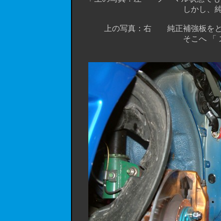
しかし、純正は薄い板で出来
上の写真：右 純正補強板をとめて
そこへ 「 スーパー筋金くん