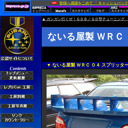
▲ ガンガン行くぜ！ＧＤＢ／ＧＤ型チューニング 
ないる屋製 ＷＲＣ
▼ ないる屋製 ＷＲＣ ０４ スプリッタ