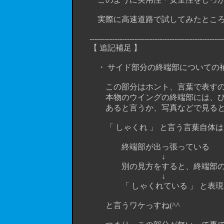
実際に高速道路で試してみたところ、
-------------------------------------------------------
【 追記補足 】
・ サイド部分の終端部についての
この部分はホント、言葉で表すのは難
本物のウイングの終端部には、ひっか
あると言うか、写真などで見ると縦
「 しゃくれ 」 と言う言葉自体は 「
終端部が出っ張っている
↓
別の見方をすると、終端部の手前
↓
「 しゃくれている 」 と表現
と言うワケっすね(^^ゞ