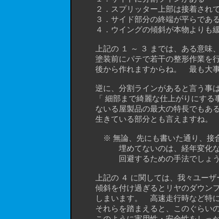
２．スプリッター上部は接着されてい
３．サイド部分の終端が平らである （
４．ウイングの傾斜が本物よりも緩
上記の １ ～ ３ までは、ある意味
塗装前にパテで若干の整形作業
を
後から作れますからね。 最も大事な
逆に、分割ラインがあると言う事は、
「 細部まで綺麗な仕上がりにする事が
ないる屋製品の最大の特長でもある 「
生きている部分とも言えますね。
※ 無論、先にも書いた通り、接合部
埋めてないのは、経年変化などで起
回避するための手法でしょう
上記の ４ に関しては、我々ユーザ
傾斜を付け過ぎるとリヤのダウンフォ
しまいます。 高速走行時など特にその
それらを踏まえると、このぐらいの傾
このように実用性・安全性をしっかり