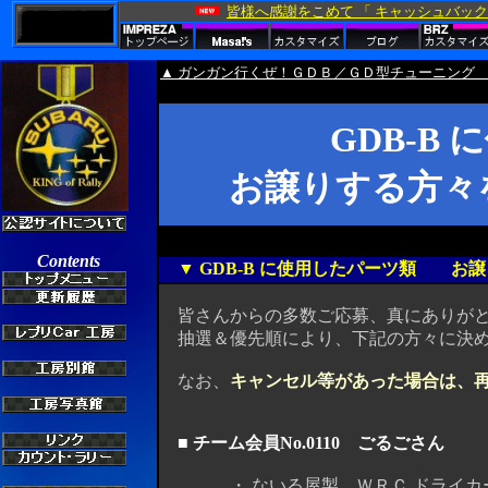
▲ ガンガン行くぜ！ＧＤＢ／ＧＤ型チューニング 
GDB-B
お譲りする方々
▼ GDB-B に使用したパーツ類 お
皆さんからの多数ご応募、真にありがとうご
抽選＆優先順により、下記の方々に決め
なお、
キャンセル等があった場合は、
■ チーム会員No.0110 ごるごさん
・ ないる屋製 ＷＲＣ ドライカーボ