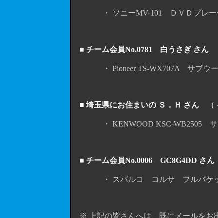
・ ソニーMV-101 ＤＶＤプレーヤ
■ チーム会員No.0781 白うさぎ さん
・ Pioneer TS-WX707A サブウ
■ 埼玉県にお住まいの Ｓ．Ｈ さん
（ 
・ KENWOOD KSC-WB2505 
■ チーム会員No.0006 GC8G4DD さん
・ スパルコ コルサ フルバケット
※ 上記の皆さんへは、既にメールをお