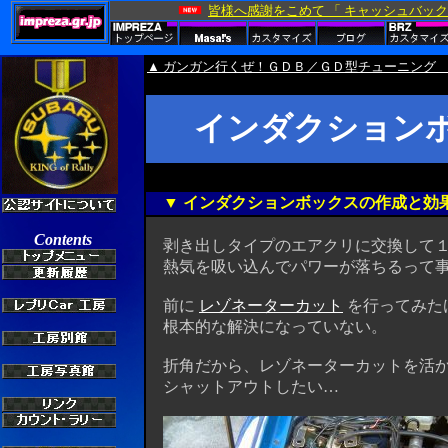
▲ ガンガン行くぜ！ＧＤＢ／ＧＤ型チューニング
インダクション
▼ インダクションボックスの作成と効
剥き出しタイプのエアクリに交換して１
熱気を吸い込んでパワーが落ちるって事だ
前に
レゾネーターカット
を行ってみた
根本的な解決になっていない。
折角だから、レゾネーターカットを活か
シャットアウトしたい…