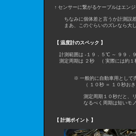
↑ センサーに繋がるケーブルはエンジ
ちなみに個体差と言うか計測誤差と言
まあ、このぐらいのズレなら大した
【 温度計のスペック 】
計測範囲は -１９．５℃ ～ ９９．９
測定周期は ２秒 （ 実際には約１秒
※ 一般的に自動車用として売られ
（ １０秒 ＝ １０秒おきに温
測定周期１０秒だと、リアルタ
なるべく周期は短いモノを選ぶ
【 計測ポイント 】