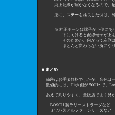
純正配線が届かなくなるので、配線
逆に、ステーを延長した側は、純正
※ 純正ホーンは端子が下側にありま
下に向けると配線端子が上を向
そのためか、向かって左側は純正配
ほとんど変わらない所になり
■ まとめ
値段はお手頃価格でしたが、音色は一般的
数値的には、High 側が 500Hz で、Low 側
あえて判りやすく、量販店でよく見かける
BOSCH 製ラリーストラーダなど → High
ミツバ製アルファーシリーズなど → High 