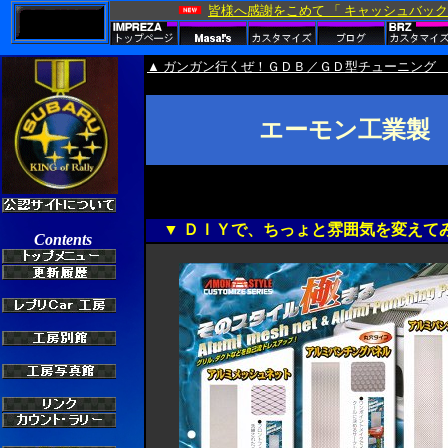
▲ ガンガン行くぜ！ＧＤＢ／ＧＤ型チューニング
エーモン工業製
▼ ＤＩＹで、ちっょと雰囲気を変えて