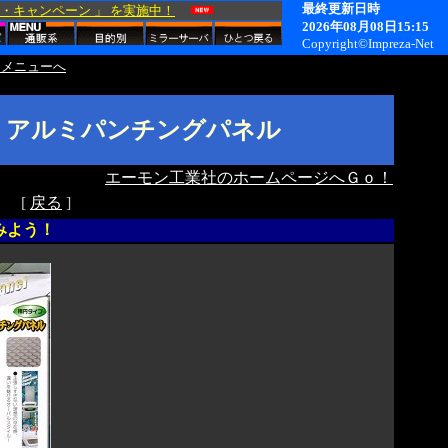
 メニューへ
 アルミパンチングパネル
エーモン工業社のホームページへＧｏ！
[
戻る
]
みよう！