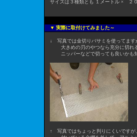
サイズは３種類とも １メートル × ２
▼ 実際に取付けてみました～
↓ 写真では金切りバサミを使ってます
大きめの刃のやつなら充分に切れる
ニッパーなどで切っても良いかも知
↑ 写真ではちょっと判りにくいですが