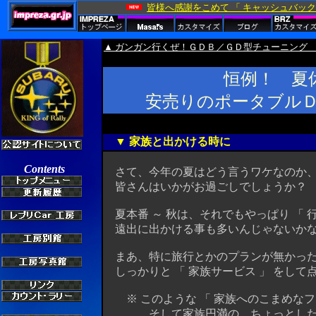
▲ ガンガン行くぜ！ＧＤＢ／ＧＤ型チューニング
恒例！ 夏
安売りのポータブルＤ
▼ 家族と出かける時に
さて、今年の夏はどう言うワケなのか、
皆さんはいかがお過ごしでしょうか？ (
夏本番 ～ 秋は、それでもやっぱり 「 
遠出に出かける事も多いんじゃないか
まあ、特に旅行とかのプランが無かった
しっかりと 「 家族サービス 」 をして
※ このような 「 家族へのこまめなフ
そして家族円満の、ちょっとしたコツ