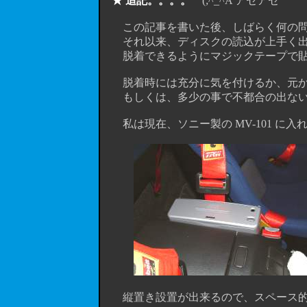
★ 追記。。。。
(;^_^A アセアセ
この記事を書いた後、しばらく何の問題
それ以来、ディスクの読込が上手く出
脱着できるようにマジックテープで貼
脱着時には充分に気を付けるか、元から
もしくは、多少の事で不都合の出ない
私は現在、ソニー製の MV-101 に入
縦置き設置が出来るので、スペース的に場