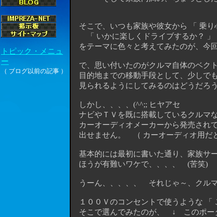
そこで、いつも家族や彼女から 「 乗り
「 いかに楽しくドライブするか？ 」
をテーマに色々と考えてみたのが、今回のお
で、思い付いたのがクルマ自体のベクト
目的地までの移動手段として、少しでも
見られるようにしてみるのはどうだろう
しかし、、、、(^^;; ヒヤアセ
ナビやＴＶを既に搭載しているクルマな
カーオーディオメーカーから発売されて
出せません。 （ カーオーディオ用だと
基本的には最初に書いた通り、家族サー
ほうが有難いワケで、、、、 (苦笑)
うーん、、、、、 それじゃ～、クルマ
１００Ｖのコンセントで使うような 「 
そこで選んでみたのが、 ↓ このポータ