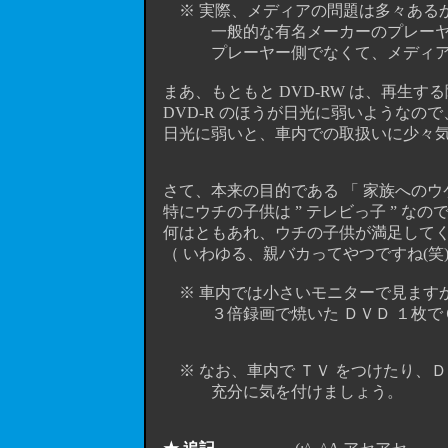
※ 実際、メディアの問題は多々あるか
一般的な有名メーカーのプレーヤーで
プレーヤー側でなくて、メディアが
まあ、もともと DVD-RW は、再生する
DVD-R のほうが日光に弱いようなので
日光に弱いと、車内での取扱いに少々気を
さて、本来の目的である 「 家族へのウ
特にウチの子供は ” テレビっ子 ” なの
何はともあれ、ウチの子供が満足してく
（ いわゆる、親バカってやつですね(笑)
※ 車内では小さいモニターで見ますか
３倍録画で焼いた ＤＶＤ １枚で６時間
※ なお、車内で ＴＶ
をつけたり、Ｄ
充分に気を付けましょう。