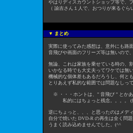
やはりディスカウントショップ等で、プ
（ 諭吉さん１人で、おつりが来るぐらい
▼ まとめ
実際に使ってみた感想は、意外にも路面
音飛びや画面のフリーズ等は無いので、とて
無論、これは家族を乗せている時の、割
いかなる時でも大丈夫って
ワケでは無
機械的な個体差もあるだろうし、何とも
とりあえず私的な範囲では問題なしって感
※ ・・・ホントは、” 音飛び ” と
私的にはちょっと残念。。。。 (爆)
逆にちょっと、、、と思ったのはメディ
自分で焼いた DVD-R の再生は全く問題
うまく読み込めませんでした。(^^ゞ