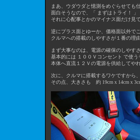
まあ、ウダウダと憶測をめぐらせても仕
面白そうなので、「 まずはトライ！ 」
それに心配事とかのマイナス面だけ見てる
逆にプラス面とゆーか、価格面以外でこ
クルマへの搭載のしやすさが１番の理
まず大事なのは、電源の確保のしやす
基本的には １００Ｖコンセント で使う
本体へ直流１２Ｖの電源を供給してやれ
次に、クルマに搭載するワケですから、
その点、大きさも 約 19cm x
14cm 