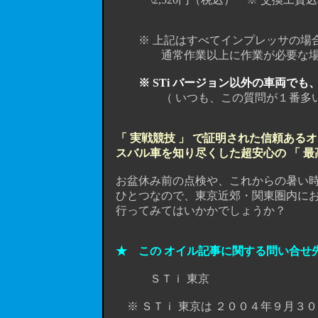
※ 上記はすべてインプレッサの場
通常作業以上に作業が必要な場合はこの
※ STi
バージョン以外の車両でも
（ いつも、この質問が１番多いので
「 実戦競技 」 で証明された信頼ある
スバル車を知り尽くした超安心の 「 最
お盆休み前の点検や、これからの暑い時
ひとつなので、東京近郊・関東圏内にお
行ってみてはいかかでしょうか？
★ この オイル記事に関する問い合せ
ＳＴｉ 東京
※ ＳＴｉ 東京は ２００４年９月３