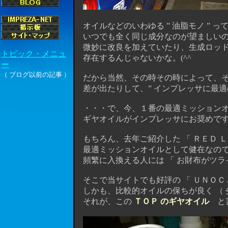
オイルなどのいわゆる ” 油脂モノ ” 
いつでも全く同じ成分なのが望ましいの
微妙に改良を加えていたり、生成ロッド
存在するんじゃないかな。(^^ゞ
だから当然、その時その時によって、そ
差が出たりして、” インプレッサに最適
・・・で、今、１番の最適ミッションオ
ギヤオイルがインプレッサにお奨めで
もちろん、去年ご紹介した 「 ＲＥＤ ＬＩＮ
最適ミッションオイルとして健在なので
頻繁に入換える人には 「 お財布がツライ
そこで当サイトでも好評の 「 ＵＮＯＣＡ
しかも、比較的オイルの保ちが良く （ 劣
それが、この
ＴＯＰ のギヤオイル
と言