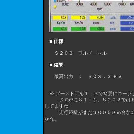
■ 仕様
Ｓ２０２ フルノーマル
■ 結果
最高出力 ： ３０８．３ ＰＳ 最
※ ブースト圧を１．３で綺麗にキープ
さすがにＳＴｉも、Ｓ２０２ではＥＣ
してますね！
走行距離がまだ３０００Ｋｍ台なので
かな。