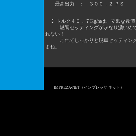
最高出力 ： ３００．２ ＰＳ 最
※ トルク４０．７Kg/mは、立派な数
燃調セッティングがかなり濃いめであ
れない！
これでしっかりと現車セッティングを
よね。
IMPREZA-NET（インプレッサ ネット）