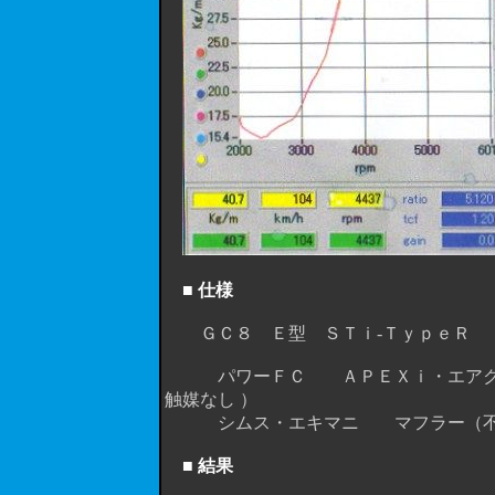
■ 仕様
ＧＣ８ Ｅ型 ＳＴｉ-ＴｙｐｅＲ
パワーＦＣ ＡＰＥＸｉ・エアクリ（
触媒なし ）
シムス・エキマニ マフラー（不
■ 結果