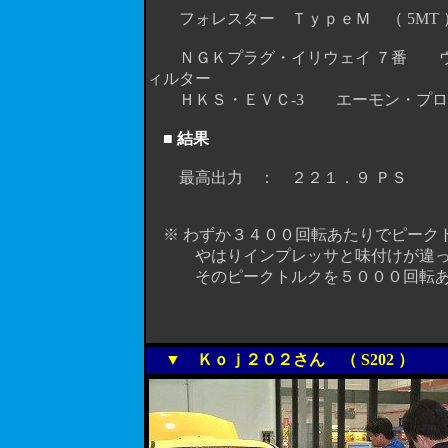
フォレスター ＴｙｐｅＭ （ 5MT 
ＮＧＫプラグ・イリウェイ ７番 ウ
ィルター
ＨＫＳ・ＥＶＣ-3 エーモン・プロ
■ 結果
最高出力 ： ２２１．９ ＰＳ 最
※ わずか３４００回転あたりでピーク
やはりインプレッサと味付けが違っ
そのピークトルクを５０００回転あた
▼ Ｋｏｊ２０２さん （ S202 ）