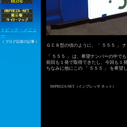
ＧＣ８型の頃のように、「 ５５５ 」 
「 ５５５ 」 は、希望ナンバーの中で
前回も１発で取得できたし、今回も１発
ちなみに他にこの 「 ５５５ 」 を希
IMPREZA-NET（インプレッサ ネット）