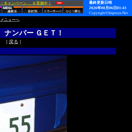
 メニューへ
」 ナンバー ＧＥＴ！
[
戻る
]