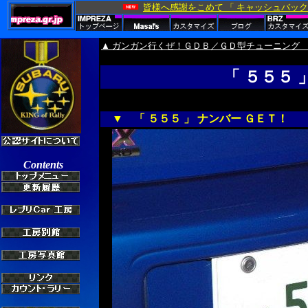
▲ ガンガン行くぜ！ＧＤＢ／ＧＤ型チューニング
「 ５５５ 
▼ 「 ５５５ 」 ナンバー ＧＥＴ！