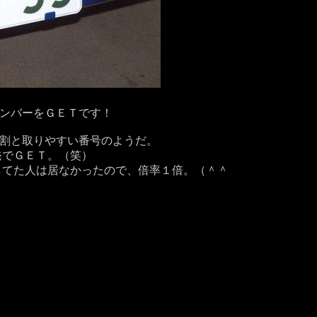
ナンバーをＧＥＴです！
も割と取りやすい番号のようだ。
でＧＥＴ。（笑）
望してた人は居なかったので、倍率１倍。（＾＾ゞ