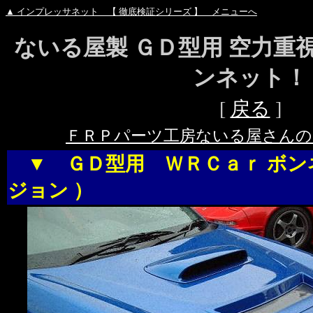
▲ インプレッサネット 【 徹底検証シリーズ 】 メニューへ
ないる屋製 ＧＤ型用 空力重視
ンネット！
[
戻る
]
ＦＲＰパーツ工房ないる屋さんの
▼ ＧＤ型用 ＷＲＣａｒ
ボン
ジョン ）